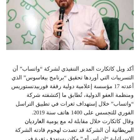
أكد ويل كاثكارت المدير التنفيذي لشركة “واتساب” أن
التسريبات التي أوردها تحقيق “برنامج بيغاسوس” الذي
أعدته 17 مؤسسة إعلامية دولية رفقة فوربيدنستوريس
ومنظمة العفو الدولية، تُطابق ما إكتشفته شركة
“واتساب” خلال إستهداف ثغرات في تطبيق التراسل
الفوري للتجسس على 1400 هاتف سنة 2019.
وقال كاثكارت خلال مقابلة له مع يومية
الغارديان
البريطانية
أن الشركة قد تصدت لهجوم قادته الشركة
الإسرائيلية “إن إس أي” وكان يستهدف ثغرة في