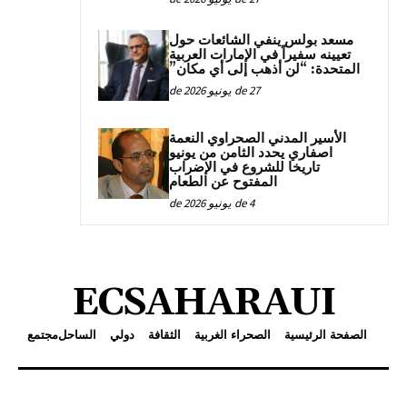
مسعد بولس ينفي الشائعات حول
تعيينه سفيراً في الإمارات العربية
المتحدة: “لن أذهب إلى أي مكان”
27 de يونيو de 2026
الأسير المدني الصحراوي النعمة
اصفاري يحدد الثامن من يونيو
تاريخا للشروع في الإضراب
المفتوح عن الطعام
4 de يونيو de 2026
ECSAHARAUI
الصفحة الرئيسية
الصحراء الغربية
الثقافة
دولي
الساحل
مجتمع