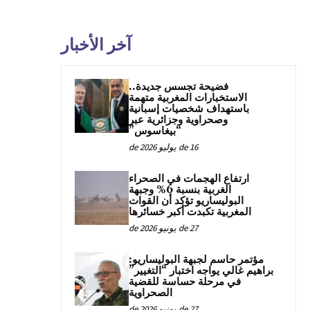
آخر الأخبار
فضيحة تجسس جديدة..
الاستخبارات المغربية متهمة
باستهداف شخصيات إسبانية
وصحراوية وجزائرية عبر
“بيغاسوس”
16 de يوليو de 2026
ارتفاع الهجمات في الصحراء
الغربية بنسبة 6% وجبهة
البوليساريو تؤكد أن القوات
المغربية تكبدت أكبر خسائرها
27 de يونيو de 2026
مؤتمر حاسم لجبهة البوليساريو:
براهيم غالي يواجه اختبار “التغيير”
في مرحلة حساسة للقضية
الصحراوية
27 de يونيو de 2026