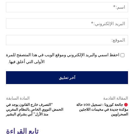
اسم
البري
الإل
المو
احفظ اسمي والبريد الإلكتروني وموقع الويب في هذا المتصفح للمرة
الأولى التي أعلق فيها.
المقالة القادمة
المادة السابقة
جائحة كورونا : تسجيل 100 حالة
“التصرف خارج القانون يوجد في
مؤكدة جديدة في مخيمات اللاجئين
الحمض النووي الخاص بالنظام المغربي
الصحراويين
منذ الأزل” أبي بشراي البشير
تابع القراءة