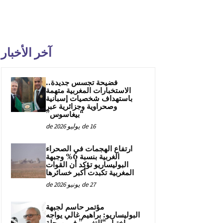
آخر الأخبار
فضيحة تجسس جديدة..
الاستخبارات المغربية متهمة
باستهداف شخصيات إسبانية
وصحراوية وجزائرية عبر
“بيغاسوس”
16 de يوليو de 2026
ارتفاع الهجمات في الصحراء
الغربية بنسبة 6% وجبهة
البوليساريو تؤكد أن القوات
المغربية تكبدت أكبر خسائرها
27 de يونيو de 2026
مؤتمر حاسم لجبهة
البوليساريو: براهيم غالي يواجه