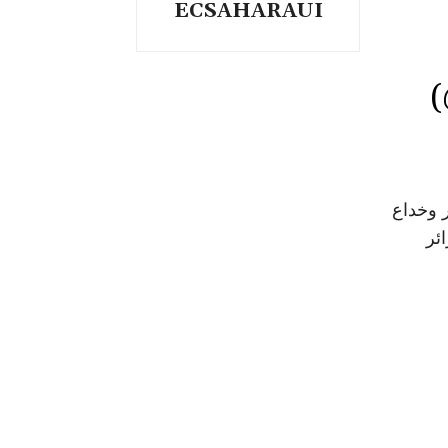
ECSAHARAUI
ر وخداع
ئر