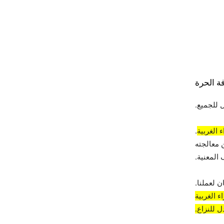
ة الحرة
 للجميع.
 الغربية
.
 معالجته
المعنية.
 لعملنا.
 الغربية
 للنزاع.