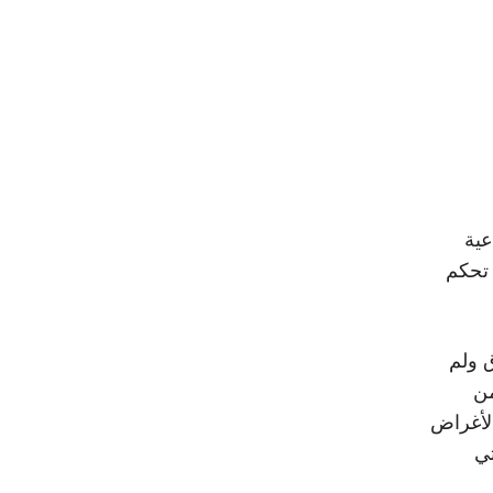
عية
 تحكم
ق ولم
من
 لأغراض
تي