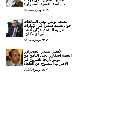
اختبار “التغيير” في مرحلة
حساسة للقضية الصحراوية
27 de يونيو de 2026
مسعد بولس ينفي الشائعات
حول تعيينه سفيراً في الإمارات
العربية المتحدة: “لن أذهب
إلى أي مكان”
27 de يونيو de 2026
الأسير المدني الصحراوي
النعمة اصفاري يحدد الثامن من
يونيو تاريخا للشروع في
الإضراب المفتوح عن الطعام
4 de يونيو de 2026