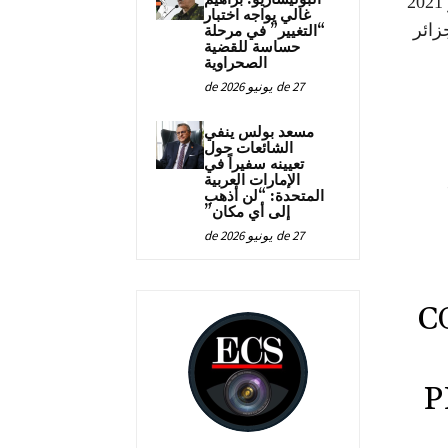
البيان الصحفي الذي نشرته مراسلون بلا حدود في 19 يوليو 2021
غالي يواجه اختبار
زائر
“التغيير” في مرحلة
حساسة للقضية
الصحراوية
27 de يونيو de 2026
مسعد بولس ينفي
الشائعات حول
تعيينه سفيراً في
الإمارات العربية
المتحدة: “لن أذهب
إلى أي مكان”
27 de يونيو de 2026
C
P