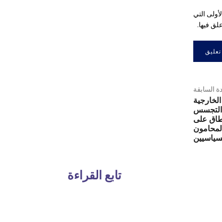
أولى التي
لق فيها.
دة السابقة
الخارجية
 التجسس
نطاق على
لمحامون
سياسيين
تابع القراءة