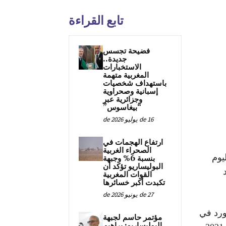
تابع القراءة
فضيحة تجسس
جديدة..
الاستخبارات
المغربية متهمة
باستهداف شخصيات
إسبانية وصحراوية
وجزائرية عبر
“بيغاسوس”
16 de يوليو de 2026
ارتفاع الهجمات في
الصحراء الغربية
يوم
بنسبة 6% وجبهة
البوليساريو تؤكد أن
القوات المغربية
تكبدت أكبر خسائرها
27 de يونيو de 2026
ورد في
مؤتمر حاسم لجبهة
البوليساريو: براهيم