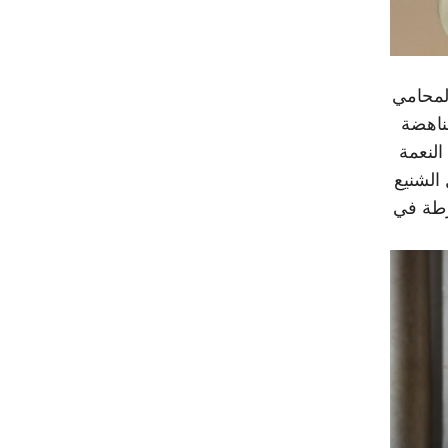
المحامي
ناهضة
النعمة
الشنيع
رطة في