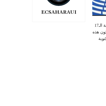
ECSAHARAUI
ورجحت إذاعة (France Culture) إحدى وسائل الإعلام الدولية الـ17
كون هذه
توبة