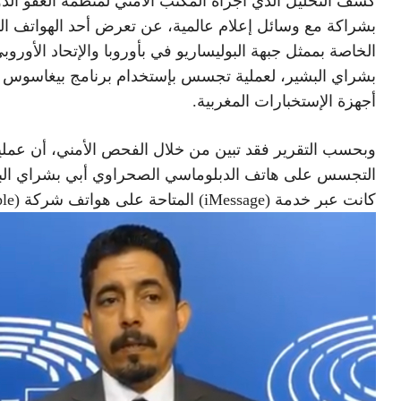
كشف التحليل الذي أجراه المكتب الأمني لمنظمة العفو الدو
بشراكة مع وسائل إعلام عالمية، عن تعرض أحد الهواتف الن
الخاصة بممثل جبهة البوليساريو في بأوروبا والإتحاد الأوروب
بشراي البشير، لعملية تجسس بإستخدام برنامج بيغاسوس 
أجهزة الإستخبارات المغربية.
وبحسب التقرير فقد تبين من خلال الفحص الأمني، أن عملي
التجسس على هاتف الدبلوماسي الصحراوي أبي بشراي الب
كانت عبر خدمة (iMessage) المتاحة على هواتف شركة (Apple).