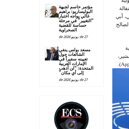
لية
مؤتمر حاسم لجبهة
قالة
البوليساريو: براهيم
غالي يواجه اختبار
ي، أبي
“التغيير” في مرحلة
لصالح
حساسة للقضية
الصحراوية
27 de يونيو de 2026
ة
مسعد بولس ينفي
الشائعات حول
شير،
تعيينه سفيراً في
الإمارات العربية
المتحدة: “لن أذهب
إلى أي مكان”
27 de يونيو de 2026