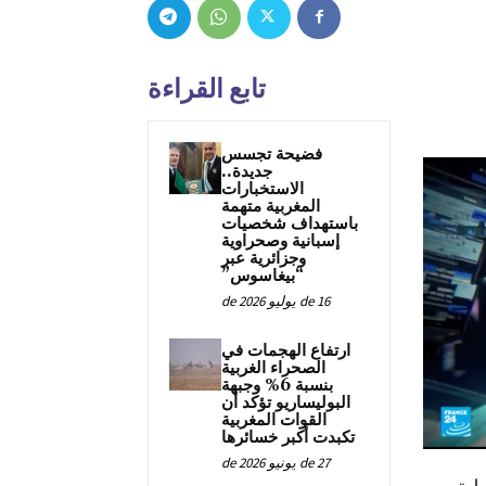
تابع القراءة
فضيحة تجسس
جديدة..
الاستخبارات
المغربية متهمة
باستهداف شخصيات
إسبانية وصحراوية
وجزائرية عبر
“بيغاسوس”
16 de يوليو de 2026
ارتفاع الهجمات في
الصحراء الغربية
بنسبة 6% وجبهة
البوليساريو تؤكد أن
القوات المغربية
تكبدت أكبر خسائرها
27 de يونيو de 2026