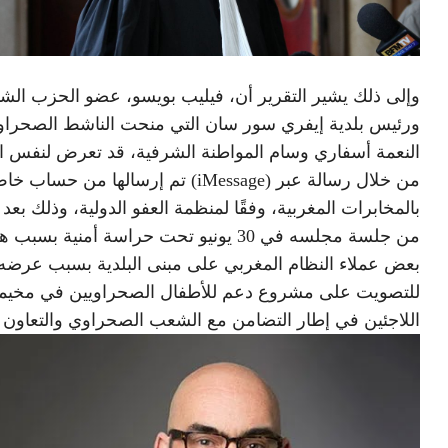
وإلى ذلك يشير التقرير أن، فيليب بويسو، عضو الحزب الش
ورئيس بلدية إيفري سور سان التي منحت الناشط الصحرا
النعمة أسفاري وسام المواطنة الشرفية، قد تعرض لنفس ال
من خلال رسالة عبر (iMessage) تم إرسالها من حساب 
بالمخابرات المغربية، وفقًا لمنظمة العفو الدولية، وذلك بعد
من جلسة مجلسه في 30 يونيو تحت حراسة أمنية بسب
بعض عملاء النظام المغربي على مبنى البلدية بسبب عرضه
للتصويت على مشروع دعم للأطفال الصحراويين في مخيم
اللاجئين في إطار التضامن مع الشعب الصحراوي والتعاون ا