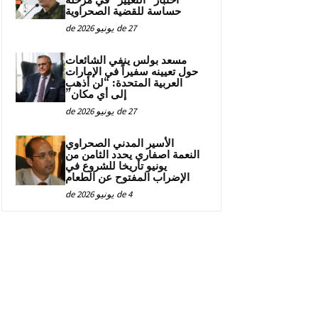
اختبار “التغيير” في مرحلة
حساسة للقضية الصحراوية
27 de يونيو de 2026
مسعد بولس ينفي الشائعات
حول تعيينه سفيراً في الإمارات
العربية المتحدة: “لن أذهب
إلى أي مكان”
27 de يونيو de 2026
الأسير المدني الصحراوي
النعمة اصفاري يحدد الثامن من
يونيو تاريخا للشروع في
الإضراب المفتوح عن الطعام
4 de يونيو de 2026