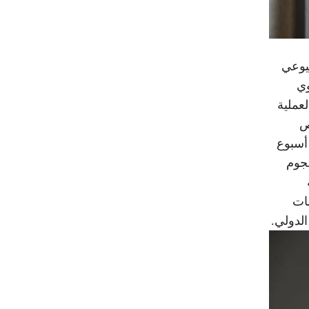
يوعي
وي
عملية
خاص
 أسبوع
ب هجوم
ات
لدولي.