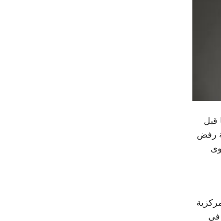
 قبل
ية رفض
وى
لمكانة المركزية
 في