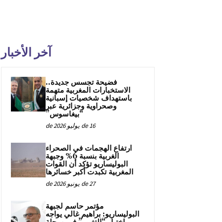
آخر الأخبار
فضيحة تجسس جديدة..
الاستخبارات المغربية متهمة
باستهداف شخصيات إسبانية
وصحراوية وجزائرية عبر
“بيغاسوس”
16 de يوليو de 2026
ارتفاع الهجمات في الصحراء
الغربية بنسبة 6% وجبهة
البوليساريو تؤكد أن القوات
المغربية تكبدت أكبر خسائرها
27 de يونيو de 2026
مؤتمر حاسم لجبهة
البوليساريو: براهيم غالي يواجه