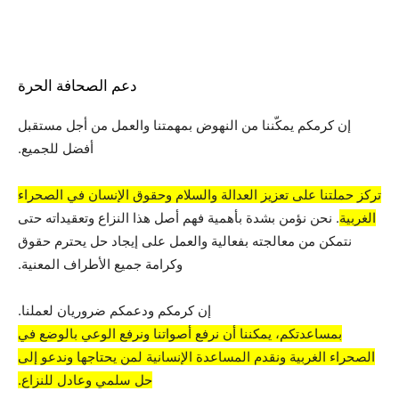
دعم الصحافة الحرة
إن كرمكم يمكّننا من النهوض بمهمتنا والعمل من أجل مستقبل
أفضل للجميع.
تركز حملتنا على تعزيز العدالة والسلام وحقوق الإنسان في الصحراء
الغربية
. نحن نؤمن بشدة بأهمية فهم أصل هذا النزاع وتعقيداته حتى
نتمكن من معالجته بفعالية والعمل على إيجاد حل يحترم حقوق
وكرامة جميع الأطراف المعنية.
إن كرمكم ودعمكم ضروريان لعملنا.
بمساعدتكم، يمكننا أن نرفع أصواتنا ونرفع الوعي بالوضع في
الصحراء الغربية ونقدم المساعدة الإنسانية لمن يحتاجها وندعو إلى
حل سلمي وعادل للنزاع.