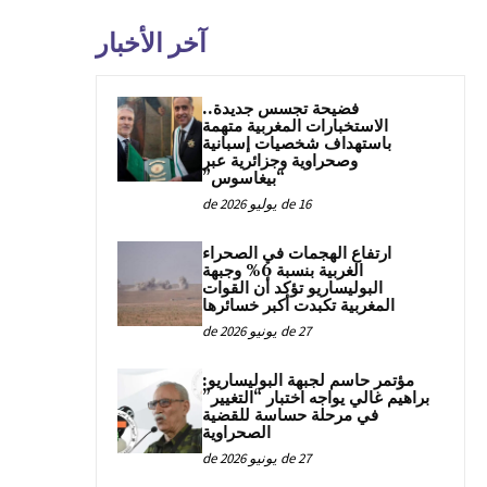
آخر الأخبار
فضيحة تجسس جديدة..
الاستخبارات المغربية متهمة
باستهداف شخصيات إسبانية
وصحراوية وجزائرية عبر
“بيغاسوس”
16 de يوليو de 2026
ارتفاع الهجمات في الصحراء
الغربية بنسبة 6% وجبهة
البوليساريو تؤكد أن القوات
المغربية تكبدت أكبر خسائرها
27 de يونيو de 2026
مؤتمر حاسم لجبهة البوليساريو:
براهيم غالي يواجه اختبار “التغيير”
في مرحلة حساسة للقضية
الصحراوية
27 de يونيو de 2026