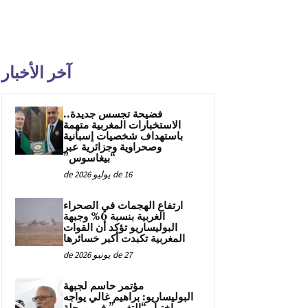
آخر الأخبار
فضيحة تجسس جديدة..
الاستخبارات المغربية متهمة
باستهداف شخصيات إسبانية
وصحراوية وجزائرية عبر
“بيغاسوس”
16 de يوليو de 2026
ارتفاع الهجمات في الصحراء
الغربية بنسبة 6% وجبهة
البوليساريو تؤكد أن القوات
المغربية تكبدت أكبر خسائرها
27 de يونيو de 2026
مؤتمر حاسم لجبهة
البوليساريو: براهيم غالي يواجه