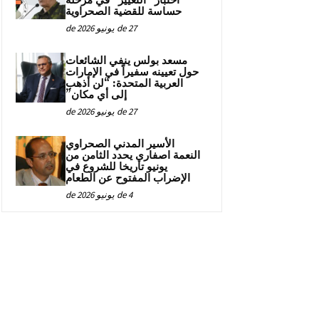
اختبار “التغيير” في مرحلة
حساسة للقضية الصحراوية
27 de يونيو de 2026
مسعد بولس ينفي الشائعات
حول تعيينه سفيراً في الإمارات
العربية المتحدة: “لن أذهب
إلى أي مكان”
27 de يونيو de 2026
الأسير المدني الصحراوي
النعمة اصفاري يحدد الثامن من
يونيو تاريخا للشروع في
الإضراب المفتوح عن الطعام
4 de يونيو de 2026