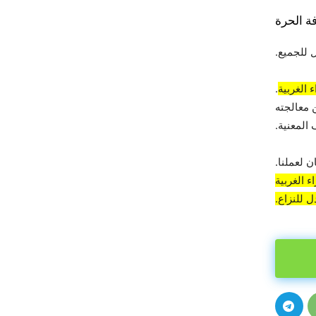
ة الحرة
 للجميع.
 الغربية
.
 معالجته
المعنية.
 لعملنا.
 الغربية
 للنزاع.