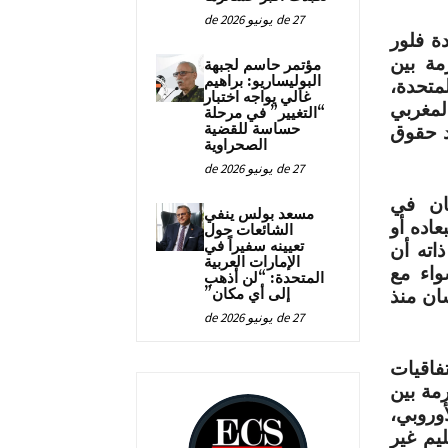
27 de يونيو de 2026
ة فلور
مة بين
مؤتمر حاسم لجبهة
البوليساريو: براهيم
لمتحدة،
غالي يواجه اختبار
مغربي
“التغيير” في مرحلة
حساسة للقضية
د حقوق
الصحراوية
27 de يونيو de 2026
ان في
مسعد بولس ينفي
عاده أو
الشائعات حول
تعيينه سفيراً في
اته أن
الإمارات العربية
سواء مع
المتحدة: “لن أذهب
إلى أي مكان”
ان منذ
27 de يونيو de 2026
فاقيات
رمة بين
وروبي،
يم غير