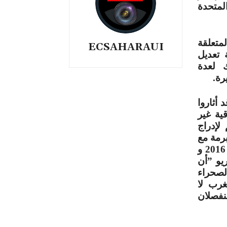
المتحدة
متعلقة
ECSAHARAUI
 تعديل
ك لعدة
رة.
 أثاروا
ية غير
لإدراج
برمة مع
المغرب والتي سبق لمحكمة العدل الأوروبية في عامي 2016 و
يو ”أن
الصحراء
غرب لا
نفصلان