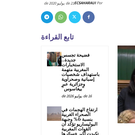
ECSAHARAUI
Por
21 de يوليو de 2020
تابع القراءة
فضيحة تجسس
جديدة..
الاستخبارات
المغربية متهمة
باستهداف شخصيات
إسبانية وصحراوية
وجزائرية عبر
“بيغاسوس”
16 de يوليو de 2026
ارتفاع الهجمات في
الصحراء الغربية
بنسبة 6% وجبهة
البوليساريو تؤكد أن
القوات المغربية
تكبدت أكبر خسائرها