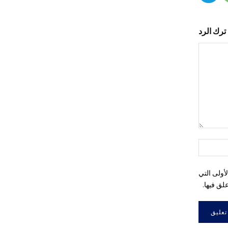
ترك الرد
التعليق:
اسم:*
أولى التي
لق فيها.