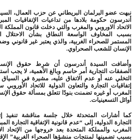
نبهت عضو البرلمان البريطاني عن حزب العمال، السيد
أندرسون حكومة بلادها من تداعيات الإتفاقيات المبر
الاتحاد الاوروبي والمغرب والتي دخلت قانون المملكة ا
بسبب المخاوف الواسعة النطاق بشأن الاحتلال ال
المستمر للصحراء الغربية، والذي يعتبر غير قانوني وض
الإنسان للشعب الصحراوي.
وأضافت السيدة أندرسون أن شرط حقوق الإنس
الصفقات التجارية أمر حاسم وبالغ الأهمية، لا يجب استب
التخلي عنه أو عدم الاتفاق عليه، مشيرة في السياق ذ
إتفاقيات التجارة والتعاون الدولية للاتحاد الأوروبي 
المغرب أو غيره تضمنت بنودًا تتعلق بمسألة حقوق الإنس
أوائل التسعينيات.
كما أشارات المتحدثة خلال جلسة مناقشة تنفيذ إت
التجارة الدولية، إلى “عدم قانونية الإتفاقية التجارة المب
المغرب والمملكة المتحدة بعد خروجها من الإتحاد الأ
بسبب تضمينها لمنتجات منشؤها الصحراء الغربية” الإقل