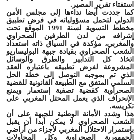
استفتاء تقرير المصير
.
كما جددت أيضا نداءها إلى مجلس الأمن
الدولي لتحمل مسؤولياته في فرض تطبيق
مخطط التسوية لسنة 1991 الموقع تحت
إشرافه من لدن الطرفين الصحراوي
والمغربي، مؤكدة في السياق ذاته استعداد
الشعب الصحراوي بقيادة جبهة البوليساريو
اتخاذ كل التدابير والطرق والوسائل
المشروعة لفرض تطبيقه باعتباره العقد
الذي تم بموجبه التوصل إلى خطة الحل
السلمي المتفق مع الطبيعة القانونية للقضية
الصحراوية كقضية تصفية إستعمار ويمنع
الإنحراف الذي يعمل المحتل المغربي على
تكريسه
.
هذا وشدد الأمانة الوطنية للجبهة على أن
الشعب الصحراوي لا يمكن أبدا أن يقبل
بإستمرار الاحتلال المغربي لأجزاء من أراضي
الجمهورية الصحراوية وكل المحاولات