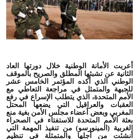
أعربت الأمانة الوطنية خلال دورتها العاد
الثانية عن تشبثها المطلق والصريح بالموقف
الوطني الذي أكده المؤتمر الخامس عشر
للجبهة والمتمثل في مراجعة التعاطي مع
الأمم المتحدة، الذي يتطلب الإسراع في رفع
العقبات والعراقيل التي يضعها المحتل
المغربي وبعض أعضاء مجلس الأمن بغية منع
بعثة الأمم المتحدة للاستفتاء في الصحراء
الغربية (المينورسو) من تنفيذ المهمة التي
أنشئت من أجلها والمتمثلة في تنظيم