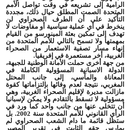
الرامية إلى تشريعه في وقت تواصل الأمم
المتحدة الصمت المطلق حيال ذلك، مجددة
التأكيد على أن الطرف الصحراوي لن
ينخرط في أي عملية سياسية أو مفاوضات لا
تهدف إلى تمكين
بعثة المينورسو من القيام
بمهمتها ولا تسمح بالتالي للأمم المتحدة من
إنهاء مسار تصفية الاستعمار من الصحراء
الغربية، أخر مستعمرة في إفريقيا
.
من جهة أخرى حملت الأمانة الوطنية للجبهة،
الدولة الاسبانية المسؤولية الكاملة في
المعاناة والمآسي، إلى جانب المحتل
المغربي، نتيجة لعدم وفائها بإلتزاماتها كقوة
مازالت مديرة لإقليم الصحراء الغربية، وهي
مسؤولية لا تسقط بالتقادم ولا يمكن لإسبانيا
أن تتخلى عنها من جانب واحد كما ورد في
الرأي القانوني للأمم المتحدة سنة 2002. بل
ستظل قائمة ما دام الشعب الصحراوي لم
يمارس حقه الثابت في تقرير المصير