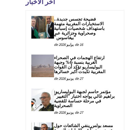
آخر الأخبار
فضيحة تجسس جديدة..
الاستخبارات المغربية متهمة
باستهداف شخصيات إسبانية
وصحراوية وجزائرية عبر
“بيغاسوس”
16 de يوليو de 2026
ارتفاع الهجمات في الصحراء
الغربية بنسبة 6% وجبهة
البوليساريو تؤكد أن القوات
المغربية تكبدت أكبر خسائرها
27 de يونيو de 2026
مؤتمر حاسم لجبهة البوليساريو:
براهيم غالي يواجه اختبار “التغيير”
في مرحلة حساسة للقضية
الصحراوية
27 de يونيو de 2026
مسعد بولس ينفي الشائعات حول