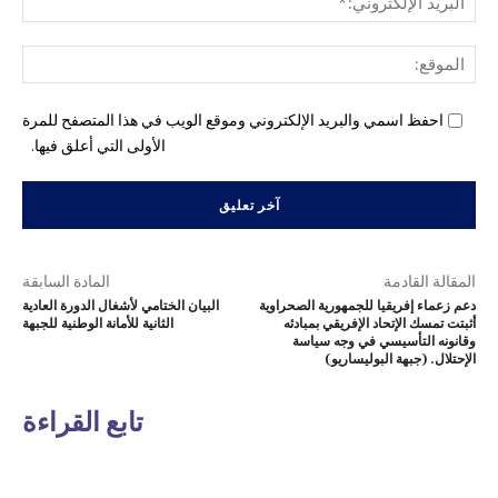
الإل
المو
احفظ اسمي والبريد الإلكتروني وموقع الويب في هذا المتصفح للمرة
الأولى التي أعلق فيها.
المقالة القادمة
المادة السابقة
دعم زعماء إفريقيا للجمهورية الصحراوية
البيان الختامي لأشغال الدورة العادية
أثبتت تمسك الإتحاد الإفريقي بمبادئه
الثانية للأمانة الوطنية للجبهة
وقانونه التأسيسي في وجه سياسة
الإحتلال. (جبهة البوليساريو)
تابع القراءة