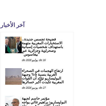
آخر الأخبار
فضيحة تجسس جديدة..
الاستخبارات المغربية متهمة
باستهداف شخصيات إسبانية
وصحراوية وجزائرية عبر
“بيغاسوس”
16 de يوليو de 2026
ارتفاع الهجمات في الصحراء
الغربية بنسبة 6% وجبهة
البوليساريو تؤكد أن القوات
المغربية تكبدت أكبر خسائرها
27 de يونيو de 2026
مؤتمر حاسم لجبهة
البوليساريو: براهيم غالي يواجه