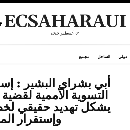
ECSAHARAUI
04 أغسطس 2026
دولي
الساحل
مجتمع
أبي بشراي البشير : إست
التسوية الأممية لقضية 
يشكل تهديد حقيقي لخط
وإستقرار الم