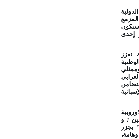
لدولية
المزمع
 سيكون
 إحدى
 تعزز
لوطنية
ممثلي
لعرابي
تضامن
بانية
ية الاوروبية
للتضامن مع الشعب الصحراوي (إيكوكو) ستعقد يومين 7 و
 بجزر
وهامة،