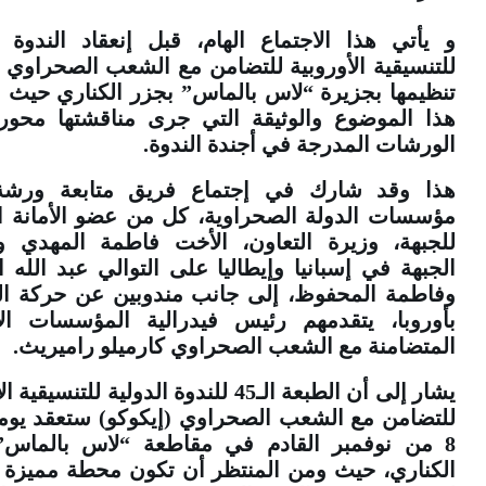
و يأتي هذا الاجتماع الهام، قبل إنعقاد الندوة ا
للتنسيقية الأوروبية للتضامن مع الشعب الصحراوي 
تنظيمها بجزيرة “لاس بالماس” بجزر الكناري حيث
هذا الموضوع والوثيقة التي جرى مناقشتها محور
الورشات المدرجة في أجندة الندوة.
هذا وقد شارك في إجتماع فريق متابعة ورشة
مؤسسات الدولة الصحراوية، كل من عضو الأمانة ا
للجبهة، وزيرة التعاون، الأخت فاطمة المهدي و
الجبهة في إسبانيا وإيطاليا على التوالي عبد الله ا
وفاطمة المحفوظ، إلى جانب مندوبين عن حركة ال
بأوروبا، يتقدمهم رئيس فيدرالية المؤسسات الإس
المتضامنة مع الشعب الصحراوي كارميلو راميريث.
يشار إلى أن الطبعة الـ45 للندوة الدولية للتنسيق
8 من نوفمبر القادم في مقاطعة “لاس بالماس”
الكناري، حيث ومن المنتظر أن تكون محطة مميزة 