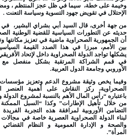
وخيمة على خطة، سيما في ظل عجز المنتظم ، ومض
الإحتلال في تقويض جهود التسوية وسياسة التعنت .
من جهة أخرى، قال السيد أبي بشراي البشير، في
حديثه عن التطورات السياسية للقضية الوطنية الصح
أن الجمهورية الصحراوية ماضية في تعزيز مكانتها وت
بين الأمم، مبرزا في هذا الصدد القيمة السياسي
يشكلها تواجد الدولة الصحراوية داخل لإتحاد الأفريقي
في قمم الشراكة المرتقبة بشكل منفصل مع ال
الأوروبي وجامعة الدول العربية.
وفيما يخص وثيقة مشروع الدعم وتعزيز مؤسسات ا
الصحراوية، ركز النقاش على أهمية العنصر ا
باعتباره “رأس المال الأهم بالنسبة لمشروع الدولة وا
من خلال تأهيل الإطارات” وكذا “السبل الممكنة 
التضامن الأوروبية لمرافقة هذه التجربة الفريدة ا
لبناء الدولة الصحراوية العصرية خاصة في مجالات ا
والصحة و الإدارة العمومية و النظام القضائي و
المرأة”.