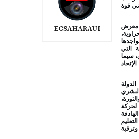
ي قوة
 معرض
ECSAHARAUI
راوية،
واجدها
ة التي
، سيما
إتحاد
لدولة
لبشري
لثورة،
لحركة
لهادفة
لتعليم
ترقية