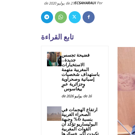
ECSAHARAUI
Por
27 de يوليو de 2020
تابع القراءة
فضيحة تجسس
جديدة..
الاستخبارات
المغربية متهمة
باستهداف شخصيات
إسبانية وصحراوية
وجزائرية عبر
“بيغاسوس”
16 de يوليو de 2026
ارتفاع الهجمات في
الصحراء الغربية
بنسبة 6% وجبهة
البوليساريو تؤكد أن
القوات المغربية
تكبدت أكبر خسائرها