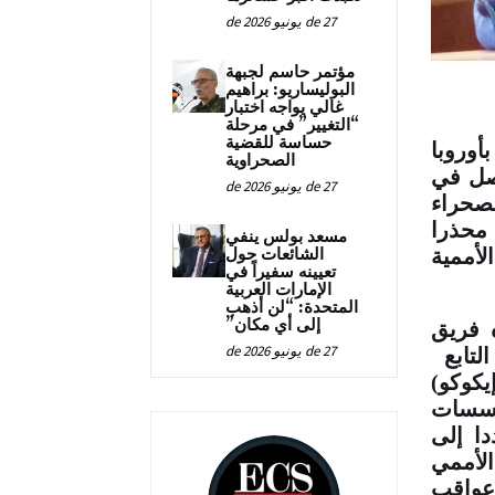
27 de يونيو de 2026
مؤتمر حاسم لجبهة
البوليساريو: براهيم
غالي يواجه اختبار
“التغيير” في مرحلة
حساسة للقضية
أوروبا
الصحراوية
اصل في
27 de يونيو de 2026
صحراء
 محذرا
مسعد بولس ينفي
الشائعات حول
لأممية
تعيينه سفيراً في
الإمارات العربية
المتحدة: “لن أذهب
إلى أي مكان”
 فريق
27 de يونيو de 2026
لتابع
يكوكو)
ؤسسات
دا إلى
الأممي
راره عواقب