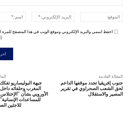
الموقع:
البريد
الإلكتروني:*
احفظ اسمي والبريد الإلكتروني وموقع الويب في هذا المتصفح للمرة ال
أع
المقالة القادمة
الما
جنوب إفريقيا تجدد موقفها الداعم
جبهة البوليساريو تفكك
لحق الشعب الصحراوي في تقرير
المغرب وحلفائه داخل 
المصير والاستقلال
الأوروبي بشأن ”الإختلاس
للمساعدات الإنسانية”
للاجئين الص