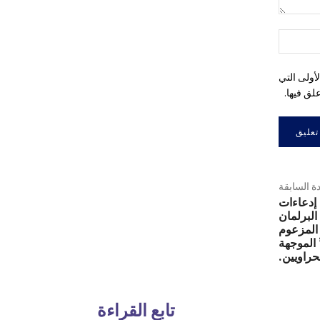
التعليق:
اسم:*
أولى التي
لق فيها.
دة السابقة
 إدعاءات
البرلمان
 المزعوم
 الموجهة
حراويين.
تابع القراءة