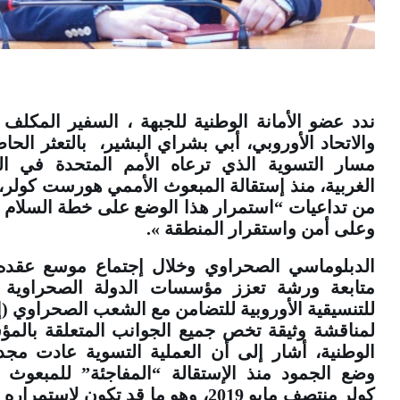
ندد عضو الأمانة الوطنية للجبهة ، السفير المكلف ب
والاتحاد الأوروبي، أبي بشراي البشير، بالتعثر الح
مسار التسوية الذي ترعاه الأمم المتحدة في ال
الغربية، منذ إستقالة المبعوث الأممي هورست كولر،
من تداعيات “استمرار هذا الوضع على خطة السلام ا
وعلى أمن واستقرار المنطقة ».
الدبلوماسي الصحراوي وخلال إجتماع موسع عقده
متابعة ورشة تعزز مؤسسات الدولة الصحراوية ا
للتنسيقية الأوروبية للتضامن مع الشعب الصحراوي (إ
لمناقشة وثيقة تخص جميع الجوانب المتعلقة بالم
الوطنية، أشار إلى أن العملية التسوية عادت مجد
وضع الجمود منذ الإستقالة “المفاجئة” للمبعوث 
كولر منتصف مايو 2019، وهو ما قد تكون لإستم