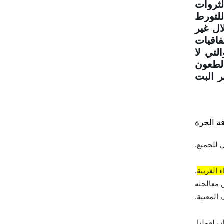
لثروات
للتورط
ال غير
اقيات
لتي لا
الطعون
ر البت
ة الحرة
 للجميع.
 الغربية
.
 معالجته
المعنية.
 لعملنا.