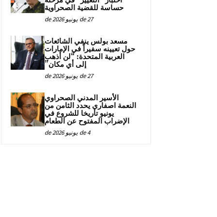
اختبار “التغيير” في مرحلة
حساسة للقضية الصحراوية
27 de يونيو de 2026
مسعد بولس ينفي الشائعات
حول تعيينه سفيراً في الإمارات
العربية المتحدة: “لن أذهب
إلى أي مكان”
27 de يونيو de 2026
الأسير المدني الصحراوي
النعمة اصفاري يحدد الثامن من
يونيو تاريخا للشروع في
الإضراب المفتوح عن الطعام
4 de يونيو de 2026