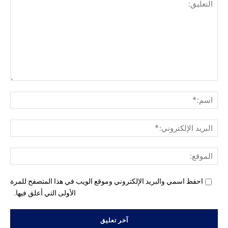
التع
اسم
البري
الإل
المو
احفظ اسمي والبريد الإلكتروني وموقع الويب في هذا المتصفح للمرة
الأولى التي أعلق فيها.