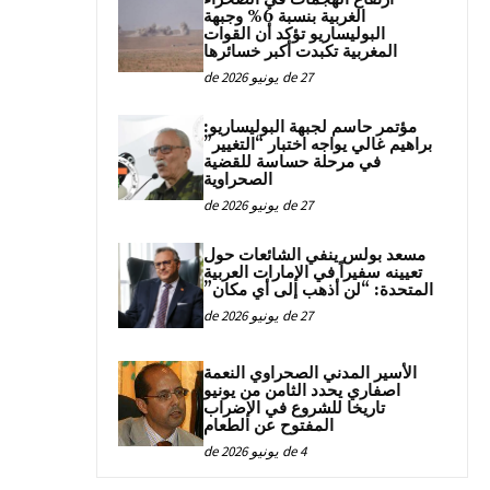
الغربية بنسبة 6% وجبهة
البوليساريو تؤكد أن القوات
المغربية تكبدت أكبر خسائرها
27 de يونيو de 2026
مؤتمر حاسم لجبهة البوليساريو:
براهيم غالي يواجه اختبار “التغيير”
في مرحلة حساسة للقضية
الصحراوية
27 de يونيو de 2026
مسعد بولس ينفي الشائعات حول
تعيينه سفيراً في الإمارات العربية
المتحدة: “لن أذهب إلى أي مكان”
27 de يونيو de 2026
الأسير المدني الصحراوي النعمة
اصفاري يحدد الثامن من يونيو
تاريخا للشروع في الإضراب
المفتوح عن الطعام
4 de يونيو de 2026