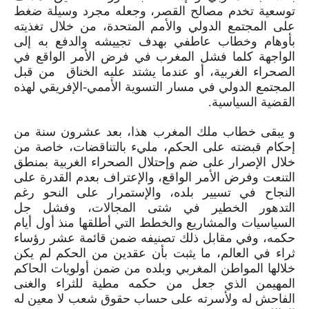
توسعية تخدم مصالح القصر،
وجعله مجرد وسيلة ضغط
على المجتمع الدولي والأمم المتحدة، من خلال تغذيته
بأوهام وخطاب عاطفي بهدف تجييشه والدفع به إلى
الواجهة كلما فشل المغرب في فرض الأمر الواقع في
الصحراء الغربية، أو عندما يشتد عليه الخناق من قبل
المجتمع الدولي في مسار التسوية الأممي-الإفريقي لهذه
القضية السياسية.
و يبقى خطاب ملك المغرب هذا، بعد عشرون سنة من
إحكام قبضته على الحكم، مليء بالتناقضات، خاصة من
خلال الإصرار على ضم وإحتلال الصحراء الغربية بمنطق
التنعت وفرض الأمر الواقع، والإعتراف بعدم القدرة على
النجاح في تسيير بلده، والإستمرار على النحو رغم
التدهور الخطير في شتى المجالات، وفشل جل
السياسيات والمشاريع والخطط التي أطلقها منذ أول أيام
حكمه، وفي مقابل ذلك تصنيفه ضمن قائمة عشر رؤساء
ثراء في العالم، ما يثبت بأن عقدين من الحكم لم يكن
خلالها المواطن المغربي وبلده من ضمن أولويات الحاكم
المهيمن الذي جعل من حكمه مطية للثراء والغنى
الفاحش له ولأسرته على حساب حقوق شعب لا معين له