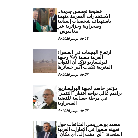
فضيحة تجسس جديدة..
الاستخبارات المغربية متهمة
باستهداف شخصيات إسبانية
وصحراوية وجزائرية عبر
“بيغاسوس”
16 de يوليو de 2026
ارتفاع الهجمات في الصحراء
الغربية بنسبة 6% وجبهة
البوليساريو تؤكد أن القوات
المغربية تكبدت أكبر خسائرها
27 de يونيو de 2026
مؤتمر حاسم لجبهة البوليساريو:
براهيم غالي يواجه اختبار “التغيير”
في مرحلة حساسة للقضية
الصحراوية
27 de يونيو de 2026
مسعد بولس ينفي الشائعات حول
تعيينه سفيراً في الإمارات العربية
المتحدة: “لن أذهب إلى أي مكان”