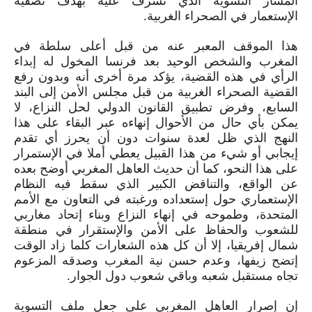
المسار التسوية الذي تشرف عليه بهدف تصفية
الإستعمار في الصحراء الغربية.
هذا الموقف المعبر عنه من قبل أعلى سلطة في
المغرب والشخص الوحيد بعد فرنسا المخول له إبداء
الرأي في هذه القضية، يؤكد مرة أخرى أنه وبدون رفع
القضية الصحراء الغربية من قبل مجلس الأمن إلى البند
السابع، وفرض تطبيق القانون الدولي لحل النزاع، لا
يمكن بأي حال من الأحوال إنهاءه عبر البقاء على هذا
النهج الذي ظل لعدة سنوات دون أن يحرز أي تقدم
إيجابي أو شيء من هذا القبيل يعطي أملا في الإستمرار
على هذا النحو، كما أن حديث العاهل المغربي أوضح بعده
عن الواقع، والتناقض الكبير الذي سقط فيه النظام
الإستعماري حول إستعداده ورغبته في التعاون مع الأمم
المتحدة، وطموحه في إنهاء النزاع وبناء إتحاد مغاربي
للشعوب والحفاظ على الأمن والإستقرار في منطقة
شمال إفريقيا، إلا أن كل هذه الشعارات كلما زاد الوقت
إتضح زيفها، وعدم حسن نية المغرب وصدقه المزعوم
تجاه مستقبل شعبه وباقي شعوب دول الجوار.
إن إصرار العاهل المغربي على جعل ملف التسوية