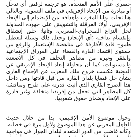
حصري على الأمم المتحدة، هو ترجمة لرفض أي تدخل
أو مبادرة من الإتحاد الإفريقي في ملف التسوية، وبالتالي
هنا تجلت نوايا المغرب وأهدافه من الإنضمام إلى الإتحاد
الإفريقي، أولا: العرقلة والتشويش على جهوده المبذولة
لحل النزاع الصحراوي-المغربي، وثانيا: خلق إنشقاق
وإنقسام بداخله (أي الإتحاد) وجعل ذلك وسيلة لتعطيل
طموح قادة الأفارقة في مناهضة الإستعمار والرفع من
مستوى إقتصاد القارة والقضاء على الفوراق الإجتماعية
والفقر وغيره من مظاهر التخلف في كل الأصعدة
والمستويات، كما أن محاولة إبعاد الإتحاد الإفريقي عن
القضية عكست خروج ملك المغرب عن الإجماع القاري
بشأن حل قضايا بلدان القارة من قبل قادتها ومن داخل
هذا الصرح القاري الذي أثبت قدرته على طرح ومناقشة
كل المظاهر التي تجعل من إفريقيا متخلفة وغير قادرة
على الإتحاد وضمان حقوق شعوبها.
وحول موضوع الأمن الإقليمي، بدا من خلال حديث
العاهل المغربي عن هذا الموضوع ولأول مرة في خطابه،
وكأنه غاضب من الدور المتقدم لبلدان الجوار في مواجهة