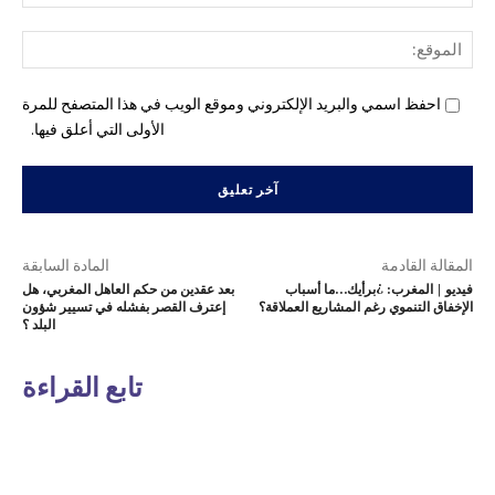
الإل
المو
احفظ اسمي والبريد الإلكتروني وموقع الويب في هذا المتصفح للمرة
الأولى التي أعلق فيها.
المقالة القادمة
المادة السابقة
فيديو | المغرب: ¿برأيك…ما أسباب
بعد عقدين من حكم العاهل المغربي، هل
الإخفاق التنموي رغم المشاريع العملاقة؟
إعترف القصر بفشله في تسيير شؤون
البلد ؟
تابع القراءة