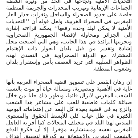
التحديات الأمنية ونجاحها في الحد من وتيرة أنشطة
الجماعات الإرهابية وتهريب المخدرات والجريمة المنظمة
خاصة على حدود الصحراء والساحل وثغرات جدار العار
المغربي في الصحراء الغربية، ولعل قوله أن
’’
التحديات
الأمنية لا يمكن لبلد وحده رفعها
‘‘
يمكنه قراءته إشارة
إلى الجزائر ومحاولة لإقصاء الجمهورية الصحراوية
وتجربتها الرائدة في هذا الجانب، وهي التي أصبحت محل
إشادة وتقدير من قبل بلدان الجوار ذات الإهتمام
المشترك مع الدولة الصحراوية في التصدي لهذه
الظواهر السلبية التي تريد العصف بأمن وإستقرار بلدان
وشعوب المنطقة.
إن رهان القصر على تسويق قضية الصحراء الغربية بأنها
غاية في الأهمية ومصيرية، ومسألة حياة أو موت بالنسبة
للشعب المغربي لايزال قائما، ويظهر ذلك جليا من خلال
صياغة كلمات عاطفية للعب على مشاعر هذا الشعب
والزج به في قضية بعيدة كل البعد عن إهتماماته اليومية
الكثيرة في ظل غياب كلي للأبسط الحقوق والمستوى
المتدني لهذا البلد في مختلف المجالات كما أقر به العاهل
المغربي نفسه ومستشاريه مؤخرا، إلا أن فكرة الدفع
بالشعب المغربي والإستعانة به كورقة
لتحقيق أهداف