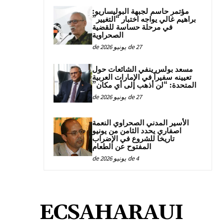
مؤتمر حاسم لجبهة البوليساريو:
براهيم غالي يواجه اختبار “التغيير”
في مرحلة حساسة للقضية
الصحراوية
27 de يونيو de 2026
مسعد بولس ينفي الشائعات حول
تعيينه سفيراً في الإمارات العربية
المتحدة: “لن أذهب إلى أي مكان”
27 de يونيو de 2026
الأسير المدني الصحراوي النعمة
اصفاري يحدد الثامن من يونيو
تاريخا للشروع في الإضراب
المفتوح عن الطعام
4 de يونيو de 2026
ECSAHARAUI