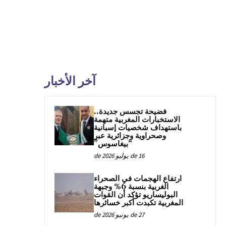
آخر الأخبار
فضيحة تجسس جديدة..
الاستخبارات المغربية متهمة
باستهداف شخصيات إسبانية
وصحراوية وجزائرية عبر
“بيغاسوس”
16 de يوليو de 2026
ارتفاع الهجمات في الصحراء
الغربية بنسبة 6% وجبهة
البوليساريو تؤكد أن القوات
المغربية تكبدت أكبر خسائرها
27 de يونيو de 2026