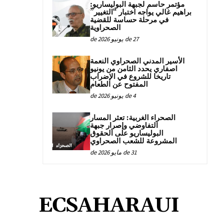
مؤتمر حاسم لجبهة البوليساريو:
براهيم غالي يواجه اختبار “التغيير”
في مرحلة حساسة للقضية
الصحراوية
27 de يونيو de 2026
الأسير المدني الصحراوي النعمة
اصفاري يحدد الثامن من يونيو
تاريخا للشروع في الإضراب
المفتوح عن الطعام
4 de يونيو de 2026
الصحراء الغربية: تعثر المسار
التفاوضي وإصرار جبهة
البوليساريو على الحقوق
المشروعة للشعب الصحراوي
31 de مايو de 2026
ECSAHARAUI