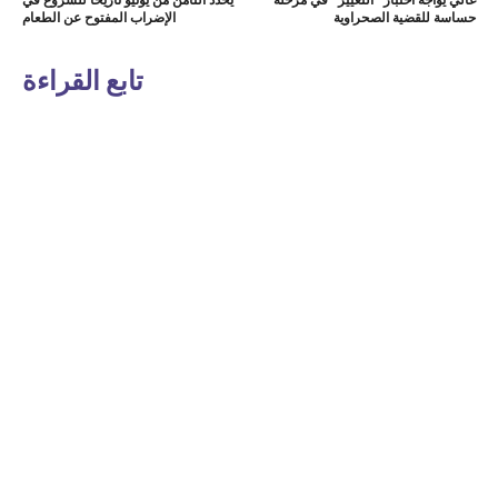
غالي يواجه اختبار “التغيير” في مرحلة
يحدد الثامن من يونيو تاريخا للشروع في
حساسة للقضية الصحراوية
الإضراب المفتوح عن الطعام
تابع القراءة