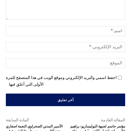
التع
اسم
البري
الإل
المو
احفظ اسمي والبريد الإلكتروني وموقع الويب في هذا المتصفح للمرة
الأولى التي أعلق فيها.
المقالة القادمة
المادة السابقة
مؤتمر حاسم لجبهة البوليساريو: براهيم
الأسير المدني الصحراوي النعمة اصفاري