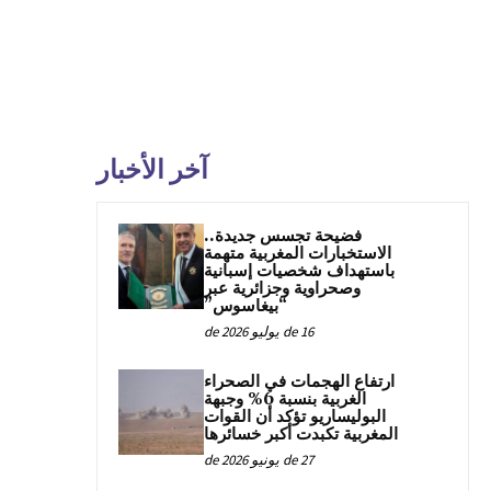
آخر الأخبار
فضيحة تجسس جديدة..
الاستخبارات المغربية متهمة
باستهداف شخصيات إسبانية
وصحراوية وجزائرية عبر
“بيغاسوس”
16 de يوليو de 2026
ارتفاع الهجمات في الصحراء
الغربية بنسبة 6% وجبهة
البوليساريو تؤكد أن القوات
المغربية تكبدت أكبر خسائرها
27 de يونيو de 2026