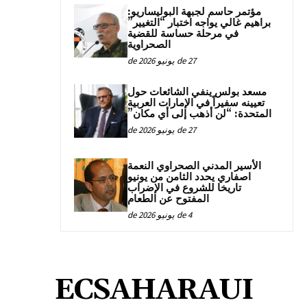
مؤتمر حاسم لجبهة البوليساريو:
براهيم غالي يواجه اختبار “التغيير”
في مرحلة حساسة للقضية
الصحراوية
27 de يونيو de 2026
مسعد بولس ينفي الشائعات حول
تعيينه سفيراً في الإمارات العربية
المتحدة: “لن أذهب إلى أي مكان”
27 de يونيو de 2026
الأسير المدني الصحراوي النعمة
اصفاري يحدد الثامن من يونيو
تاريخا للشروع في الإضراب
المفتوح عن الطعام
4 de يونيو de 2026
ECSAHARAUI