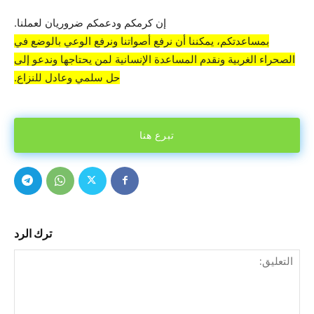
إن كرمكم ودعمكم ضروريان لعملنا.
بمساعدتكم، يمكننا أن نرفع أصواتنا ونرفع الوعي بالوضع في
الصحراء الغربية ونقدم المساعدة الإنسانية لمن يحتاجها وندعو إلى
حل سلمي وعادل للنزاع.
تبرع هنا
ترك الرد