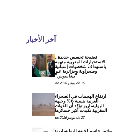
آخر الأخبار
فضيحة تجسس جديدة..
الاستخبارات المغربية متهمة
باستهداف شخصيات إسبانية
وصحراوية وجزائرية عبر
“بيغاسوس”
16 de يوليو de 2026
ارتفاع الهجمات في الصحراء
الغربية بنسبة 6% وجبهة
البوليساريو تؤكد أن القوات
المغربية تكبدت أكبر خسائرها
27 de يونيو de 2026
مؤتمر حاسم لجبهة البوليساريو: