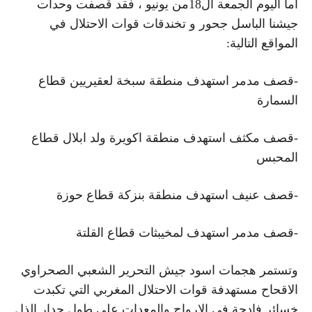
أما اليوم الجمعة ال18من يونيو ، فقد قصفت وحدات
جيشنا الباسل جحور و تخندقات قوات الاحتلال في
المواقع التالية:
-قصف مدمر استهدف منطقة سبخة لعقيريين قطاع
السمارة
-قصف مكثف استهدف منطقة اكويرة ولد ابلال قطاع
المحبس
-قصف عنيف استهدف منطقة بنزكة قطاع حوزة
-قصف مدمر استهدف لمخيبثات قطاع القلتة
وتستمر هجمات اسود جيش التحرير الشعبي الصحراوي
الاقحاح مستهدفة قوات الاحتلال المغربي التي تكبدت
خسائر فادحة في الارواح والمعدات على طول جدار الذل