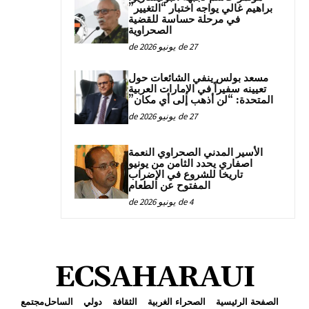
براهيم غالي يواجه اختبار “التغيير”
في مرحلة حساسة للقضية
الصحراوية
27 de يونيو de 2026
مسعد بولس ينفي الشائعات حول
تعيينه سفيراً في الإمارات العربية
المتحدة: “لن أذهب إلى أي مكان”
27 de يونيو de 2026
الأسير المدني الصحراوي النعمة
اصفاري يحدد الثامن من يونيو
تاريخا للشروع في الإضراب
المفتوح عن الطعام
4 de يونيو de 2026
ECSAHARAUI
الصفحة الرئيسية
الصحراء الغربية
الثقافة
دولي
الساحل
مجتمع