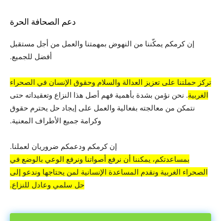
دعم الصحافة الحرة
إن كرمكم يمكّننا من النهوض بمهمتنا والعمل من أجل مستقبل
أفضل للجميع.
تركز حملتنا على تعزيز العدالة والسلام وحقوق الإنسان في الصحراء
الغربية
. نحن نؤمن بشدة بأهمية فهم أصل هذا النزاع وتعقيداته حتى
نتمكن من معالجته بفعالية والعمل على إيجاد حل يحترم حقوق
وكرامة جميع الأطراف المعنية.
إن كرمكم ودعمكم ضروريان لعملنا.
بمساعدتكم، يمكننا أن نرفع أصواتنا ونرفع الوعي بالوضع في
الصحراء الغربية ونقدم المساعدة الإنسانية لمن يحتاجها وندعو إلى
حل سلمي وعادل للنزاع.