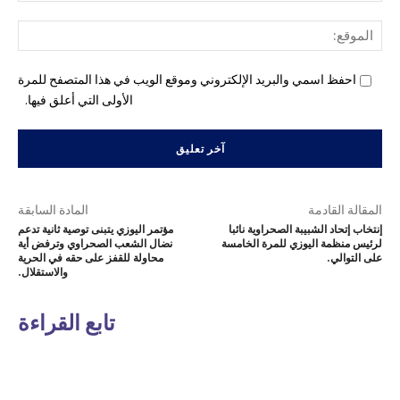
المو
احفظ اسمي والبريد الإلكتروني وموقع الويب في هذا المتصفح للمرة
الأولى التي أعلق فيها.
المقالة القادمة
المادة السابقة
إنتخاب إتحاد الشبيبة الصحراوية نائبا
مؤتمر اليوزي يتبنى توصية ثانية تدعم
لرئيس منظمة اليوزي للمرة الخامسة
نضال الشعب الصحراوي وترفض أية
على التوالي.
محاولة للقفز على حقه في الحرية
والاستقلال.
تابع القراءة