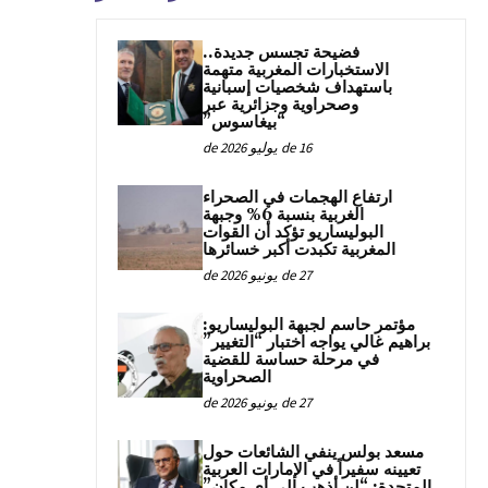
فضيحة تجسس جديدة..
الاستخبارات المغربية متهمة
باستهداف شخصيات إسبانية
وصحراوية وجزائرية عبر
“بيغاسوس”
16 de يوليو de 2026
ارتفاع الهجمات في الصحراء
الغربية بنسبة 6% وجبهة
البوليساريو تؤكد أن القوات
المغربية تكبدت أكبر خسائرها
27 de يونيو de 2026
مؤتمر حاسم لجبهة البوليساريو:
براهيم غالي يواجه اختبار “التغيير”
في مرحلة حساسة للقضية
الصحراوية
27 de يونيو de 2026
مسعد بولس ينفي الشائعات حول
تعيينه سفيراً في الإمارات العربية
المتحدة: “لن أذهب إلى أي مكان”