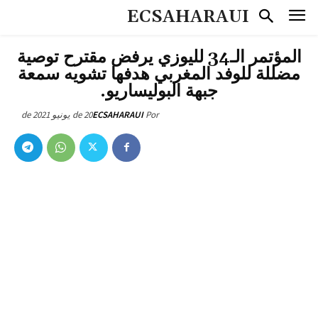
ECSAHARAUI
المؤتمر الـ34 لليوزي يرفض مقترح توصية
مضللة للوفد المغربي هدفها تشويه سمعة
جبهة البوليساريو.
20 de يونيو de 2021
ECSAHARAUI
Por