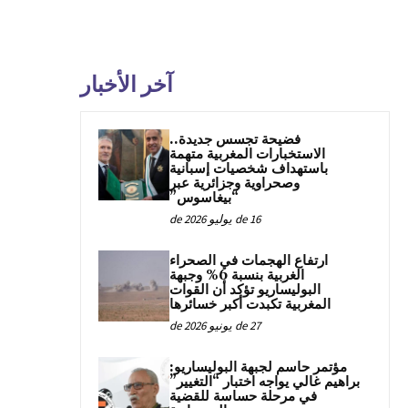
آخر الأخبار
فضيحة تجسس جديدة..
الاستخبارات المغربية متهمة
باستهداف شخصيات إسبانية
وصحراوية وجزائرية عبر
“بيغاسوس”
16 de يوليو de 2026
ارتفاع الهجمات في الصحراء
الغربية بنسبة 6% وجبهة
البوليساريو تؤكد أن القوات
المغربية تكبدت أكبر خسائرها
27 de يونيو de 2026
مؤتمر حاسم لجبهة البوليساريو:
براهيم غالي يواجه اختبار “التغيير”
في مرحلة حساسة للقضية