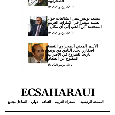
الصحراوية
27 de يونيو de 2026
مسعد بولس ينفي الشائعات حول
تعيينه سفيراً في الإمارات العربية
المتحدة: “لن أذهب إلى أي مكان”
27 de يونيو de 2026
الأسير المدني الصحراوي النعمة
اصفاري يحدد الثامن من يونيو
تاريخا للشروع في الإضراب
المفتوح عن الطعام
4 de يونيو de 2026
ECSAHARAUI
الصفحة الرئيسية
الصحراء الغربية
الثقافة
دولي
الساحل
مجتمع