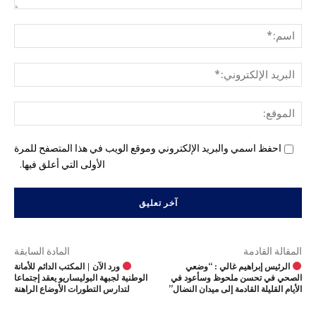
التع
اسم
البري
الإل
المو
احفظ اسمي والبريد الإلكتروني وموقع الويب في هذا المتصفح للمرة
الأولى التي أعلق فيها.
المقالة القادمة
المادة السابقة
الرئيس إبراهيم غالي : “وضعي
ورد الآن | المكتب الدائم للأمانة
الصحي في تحسن ملحوظ وسأعود في
الوطنية لجبهة البوليساريو يعقد إجتماعا
الأيام القليلة القادمة إلى ميدان النضال”
لتدارس التطورات الأوضاع الراهنة