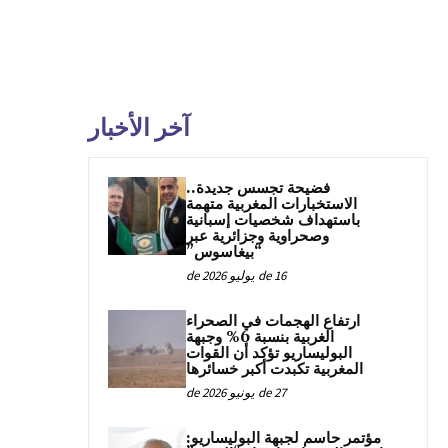
آخر الأخبار
فضيحة تجسس جديدة..
الاستخبارات المغربية متهمة
باستهداف شخصيات إسبانية
وصحراوية وجزائرية عبر
“بيغاسوس”
16 de يوليو de 2026
ارتفاع الهجمات في الصحراء
الغربية بنسبة 6% وجبهة
البوليساريو تؤكد أن القوات
المغربية تكبدت أكبر خسائرها
27 de يونيو de 2026
مؤتمر حاسم لجبهة البوليساريو: