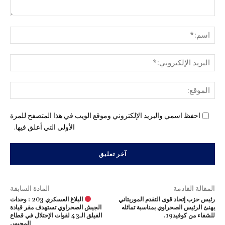
التع
اسم
البري
الإل
المو
احفظ اسمي والبريد الإلكتروني وموقع الويب في هذا المتصفح للمرة
الأولى التي أعلق فيها.
المقالة القادمة
المادة السابقة
رئيس حزب إتحاد قوى التقدم الموريتاني
البلاغ العسكري 203 : وحدات
يهنئ الرئيس الصحراوي بمناسبة تماثله
الجيش الصحراوي تستهدف مقر قيادة
للشفاء من كوفيد19.
الفيلق الـ43 لقوات الإحتلال في قطاع
المحبس