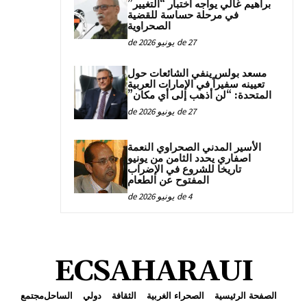
براهيم غالي يواجه اختبار “التغيير”
في مرحلة حساسة للقضية
الصحراوية
27 de يونيو de 2026
مسعد بولس ينفي الشائعات حول
تعيينه سفيراً في الإمارات العربية
المتحدة: “لن أذهب إلى أي مكان”
27 de يونيو de 2026
الأسير المدني الصحراوي النعمة
اصفاري يحدد الثامن من يونيو
تاريخا للشروع في الإضراب
المفتوح عن الطعام
4 de يونيو de 2026
ECSAHARAUI
الصفحة الرئيسية
الصحراء الغربية
الثقافة
دولي
الساحل
مجتمع