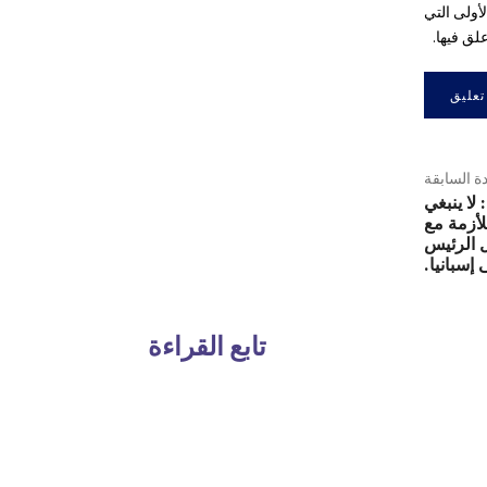
أولى التي
لق فيها.
دة السابقة
لا ينبغي
لأزمة مع
 الرئيس
إسبانيا.
تابع القراءة