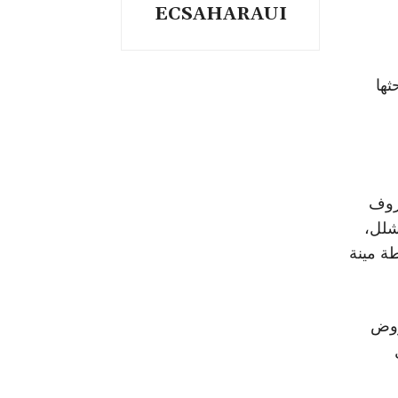
ECSAHARAUI
ثها
ظروف
لشلل،
ة مينة
فروض