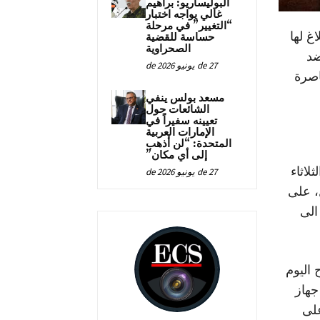
البوليساريو: براهيم
غالي يواجه اختبار
“التغيير” في مرحلة
غ لها
حساسة للقضية
الصحراوية
ضد
27 de يونيو de 2026
اصرة
مسعد بولس ينفي
الشائعات حول
تعيينه سفيراً في
الإمارات العربية
المتحدة: “لن أذهب
إلى أي مكان”
لاثاء
27 de يونيو de 2026
ل، على
الى
 اليوم
جهاز
على