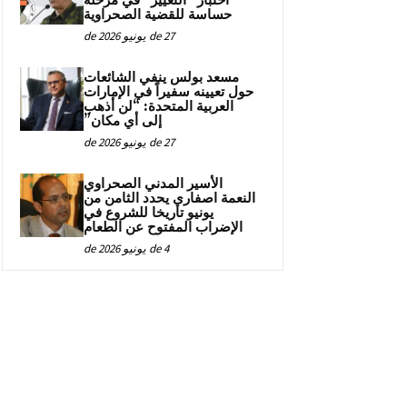
اختبار “التغيير” في مرحلة
حساسة للقضية الصحراوية
27 de يونيو de 2026
مسعد بولس ينفي الشائعات
حول تعيينه سفيراً في الإمارات
العربية المتحدة: “لن أذهب
إلى أي مكان”
27 de يونيو de 2026
الأسير المدني الصحراوي
النعمة اصفاري يحدد الثامن من
يونيو تاريخا للشروع في
الإضراب المفتوح عن الطعام
4 de يونيو de 2026