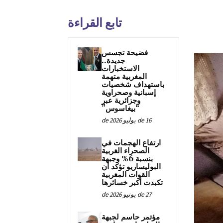
تابع القراءة
فضيحة تجسس
جديدة..
الاستخبارات
المغربية متهمة
باستهداف شخصيات
إسبانية وصحراوية
وجزائرية عبر
“بيغاسوس”
16 de يوليو de 2026
ارتفاع الهجمات في
الصحراء الغربية
بنسبة 6% وجبهة
البوليساريو تؤكد أن
القوات المغربية
تكبدت أكبر خسائرها
27 de يونيو de 2026
مؤتمر حاسم لجبهة