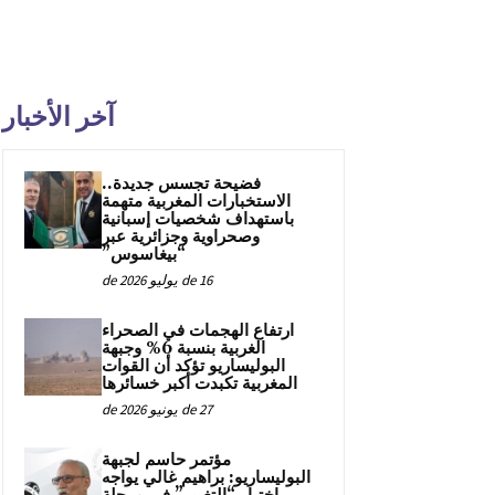
آخر الأخبار
فضيحة تجسس جديدة..
الاستخبارات المغربية متهمة
باستهداف شخصيات إسبانية
وصحراوية وجزائرية عبر
“بيغاسوس”
16 de يوليو de 2026
ارتفاع الهجمات في الصحراء
الغربية بنسبة 6% وجبهة
البوليساريو تؤكد أن القوات
المغربية تكبدت أكبر خسائرها
27 de يونيو de 2026
مؤتمر حاسم لجبهة
البوليساريو: براهيم غالي يواجه