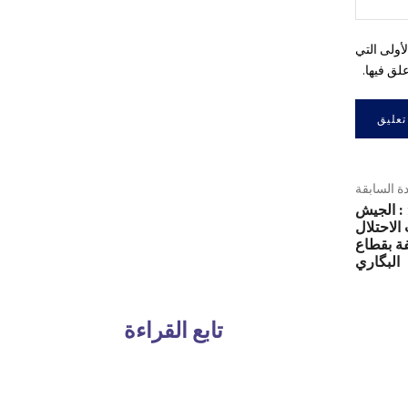
أولى التي
لق فيها.
دة السابقة
البلاغ العسكري 200 : الجيش
لاحتلال
 مختلفة بقطاع
البگاري
تابع القراءة