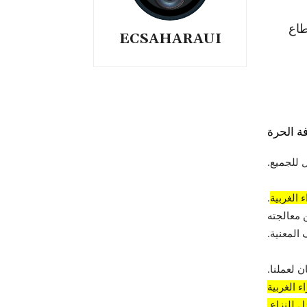
طاع
ECSAHARAUI
ة الحرة
 للجميع.
 الغربية
.
 معالجته
المعنية.
 لعملنا.
 الغربية
 للنزاع.