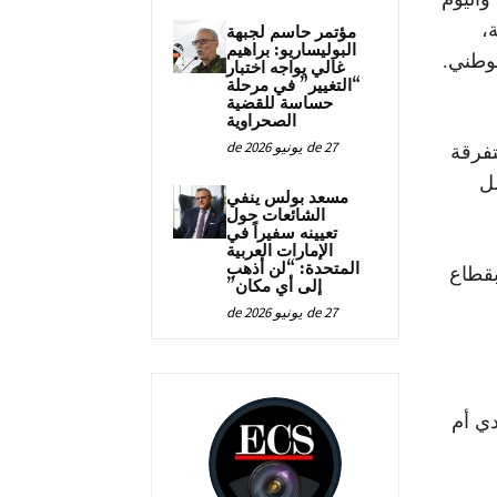
،
مؤتمر حاسم لجبهة
البوليساريو: براهيم
غالي يواجه اختبار
“التغيير” في مرحلة
حساسة للقضية
الصحراوية
27 de يونيو de 2026
تفرقة
ل
مسعد بولس ينفي
الشائعات حول
تعيينه سفيراً في
الإمارات العربية
المتحدة: “لن أذهب
قطاع
إلى أي مكان”
27 de يونيو de 2026
ي أم