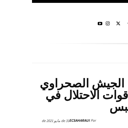
لاغ العسكري 201 : الجيش الصحراوي
وات الاحتلال في
حبس
ECSAHARAUI
Por
31 de مايو de 2021