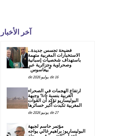
آخر الأخبار
فضيحة تجسس جديدة..
الاستخبارات المغربية متهمة
باستهداف شخصيات إسبانية
وصحراوية وجزائرية عبر
“بيغاسوس”
16 de يوليو de 2026
ارتفاع الهجمات في الصحراء
الغربية بنسبة 6% وجبهة
البوليساريو تؤكد أن القوات
المغربية تكبدت أكبر خسائرها
27 de يونيو de 2026
مؤتمر حاسم لجبهة
البوليساريو: براهيم غالي يواجه