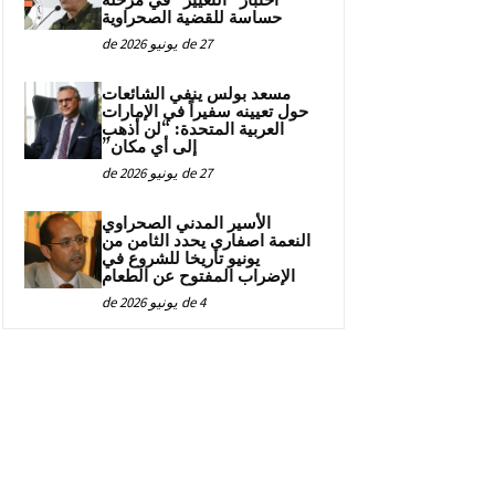
اختبار “التغيير” في مرحلة
حساسة للقضية الصحراوية
27 de يونيو de 2026
مسعد بولس ينفي الشائعات
حول تعيينه سفيراً في الإمارات
العربية المتحدة: “لن أذهب
إلى أي مكان”
27 de يونيو de 2026
الأسير المدني الصحراوي
النعمة اصفاري يحدد الثامن من
يونيو تاريخا للشروع في
الإضراب المفتوح عن الطعام
4 de يونيو de 2026