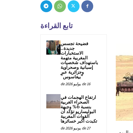
تابع القراءة
فضيحة تجسس
جديدة..
الاستخبارات
المغربية متهمة
باستهداف شخصيات
إسبانية وصحراوية
وجزائرية عبر
“بيغاسوس”
16 de يوليو de 2026
ارتفاع الهجمات في
الصحراء الغربية
بنسبة 6% وجبهة
البوليساريو تؤكد أن
القوات المغربية
تكبدت أكبر خسائرها
27 de يونيو de 2026
اليوم