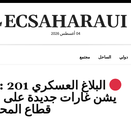
ECSAHARAUI
04 أغسطس 2026
دولي
الساحل
مجتمع
الب
يشن غارات جديدة على ق
قطاع الم