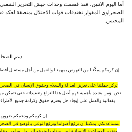
أما اليوم الاثنين، فقد قصفت وحدات جيش التحرير الشعبي
الصحراوي المغوار تخندقات قوات الاحتلال بمنطقة لعكد ق
المحبس.
دعم الصحاف
إن كرمكم يمكّننا من النهوض بمهمتنا والعمل من أجل مستقبل أفضل
تركز حملتنا على تعزيز العدالة والسلام وحقوق الإنسان في الصحراء
نحن نؤمن بشدة بأهمية فهم أصل هذا النزاع وتعقيداته حتى نتمكن من
بفعالية والعمل على إيجاد حل يحترم حقوق وكرامة جميع الأطراف 
إن كرمكم ودعمكم ضروريان
بمساعدتكم، يمكننا أن نرفع أصواتنا ونرفع الوعي بالوضع في الصحراء
ونقدم المساعدة الإنسانية لمن يحتاجها وندعو إلى حل سلمي وعادل