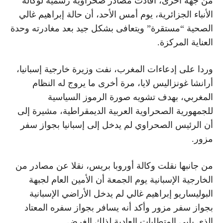
من جهة أخرى، أفادت مصادر صحراوية رسمية لوكالة
الأنباء الجزائرية، يوم أمس الأحد، أن حالة إبراهيم غالي
الصحية “مستقرة” ويتعافى بشكل جيد بعد مغادرته وحدة
العناية المركزة.
وردا على إدعاءات المغرب، نفت وزيرة خارجية إسبانيا،
أرانشا غونزاليس لايا، مرة أخرى ما يروج له النظام
المغربي، بهدف تشويه صورة الرموز السياسية
للجمهورية الصحراوية العربية الديمقراطية، مشيرة إلى
أن الرئيس الصحراوي لم يدخل إلى إسبانيا بجواز سفر
مزور.
من جانبها نقلت وكالة أوروبا بريس، نقلا عن مصادر من
الخارجية الإسبانية يوم الجمعة أن الأمين العام لجبهة
البوليساريو إبراهيم غالي لم يدخل الأراضي الإسبانية
بجواز سفر مزور وأكد أنه يسافر بجواز سفره المعتاد
الذي يلبي المتطلبات العادية لذلك الغرض.