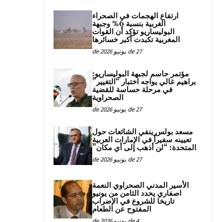
ارتفاع الهجمات في الصحراء
الغربية بنسبة 6% وجبهة
البوليساريو تؤكد أن القوات
المغربية تكبدت أكبر خسائرها
27 de يونيو de 2026
مؤتمر حاسم لجبهة البوليساريو:
براهيم غالي يواجه اختبار “التغيير”
في مرحلة حساسة للقضية
الصحراوية
27 de يونيو de 2026
مسعد بولس ينفي الشائعات حول
تعيينه سفيراً في الإمارات العربية
المتحدة: “لن أذهب إلى أي مكان”
27 de يونيو de 2026
الأسير المدني الصحراوي النعمة
اصفاري يحدد الثامن من يونيو
تاريخا للشروع في الإضراب
المفتوح عن الطعام
4 de يونيو de 2026