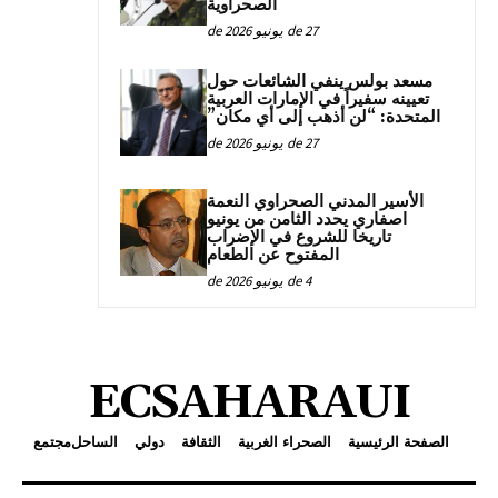
الصحراوية
27 de يونيو de 2026
مسعد بولس ينفي الشائعات حول
تعيينه سفيراً في الإمارات العربية
المتحدة: “لن أذهب إلى أي مكان”
27 de يونيو de 2026
الأسير المدني الصحراوي النعمة
اصفاري يحدد الثامن من يونيو
تاريخا للشروع في الإضراب
المفتوح عن الطعام
4 de يونيو de 2026
ECSAHARAUI
الصفحة الرئيسية
الصحراء الغربية
الثقافة
دولي
الساحل
مجتمع