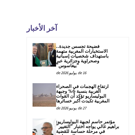
آخر الأخبار
فضيحة تجسس جديدة..
الاستخبارات المغربية متهمة
باستهداف شخصيات إسبانية
وصحراوية وجزائرية عبر
“بيغاسوس”
16 de يوليو de 2026
ارتفاع الهجمات في الصحراء
الغربية بنسبة 6% وجبهة
البوليساريو تؤكد أن القوات
المغربية تكبدت أكبر خسائرها
27 de يونيو de 2026
مؤتمر حاسم لجبهة البوليساريو:
براهيم غالي يواجه اختبار “التغيير”
في مرحلة حساسة للقضية