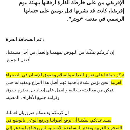
الإفريقي من على خارطة القارة أرفقتها بتهنئة بيوم
إفريقيا، كانت قد نشرتها قبل يومين على حسابها
الرسمي في منصة “تويتر”.
دعم الصحافة الحرة
إن كرمكم يمكّننا من النهوض بمهمتنا والعمل من أجل مستقبل
أفضل للجميع.
تركز حملتنا على تعزيز العدالة والسلام وحقوق الإنسان في الصحراء
الغربية
. نحن نؤمن بشدة بأهمية فهم أصل هذا النزاع وتعقيداته حتى
نتمكن من معالجته بفعالية والعمل على إيجاد حل يحترم حقوق
وكرامة جميع الأطراف المعنية.
إن كرمكم ودعمكم ضروريان لعملنا.
بمساعدتكم، يمكننا أن نرفع أصواتنا ونرفع الوعي بالوضع في
الصحراء الغربية ونقدم المساعدة الإنسانية لمن يحتاجها وندعو إلى