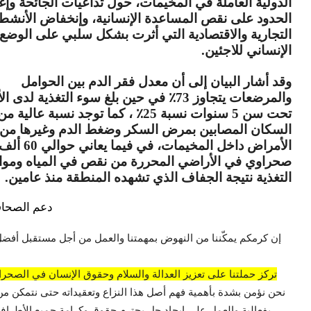
الدولية العاملة في المخيمات، حول تداعيات الجائحة وإغ
الحدود على نقص المساعدة الإنسانية، وإنخفاض الأنشط
التجارية والاقتصادية التي أثرت بشكل سلبي على الوضع
الإنساني للاجئين.
وقد أشار البيان إلى أن معدل فقر الدم بين الحوامل
والمرضعات يتجاوز 73٪ في حين بلغ سوء التغذية لدى
تحت سن 5 سنوات نسبة 25٪ ، كما توجد نسبة عالية من
السكان المصابين بمرض السكر وضغط الدم وغيرها من
الأمراض داخل المخيمات، في فيما يعاني حوالي 60 أ
صحراوي في الأراضي المحررة من نقص في المياه وموا
التغذية نتيجة الجفاف الذي تشهده المنطقة منذ عامين.
دعم الصحاف
إن كرمكم يمكّننا من النهوض بمهمتنا والعمل من أجل مستقبل أفضل
تركز حملتنا على تعزيز العدالة والسلام وحقوق الإنسان في الصحراء
نحن نؤمن بشدة بأهمية فهم أصل هذا النزاع وتعقيداته حتى نتمكن من
بفعالية والعمل على إيجاد حل يحترم حقوق وكرامة جميع الأطراف 