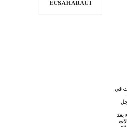
ECSAHARAUI
قت في
جل
 بعد
لات