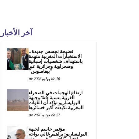
آخر الأخبار
فضيحة تجسس جديدة..
الاستخبارات المغربية متهمة
باستهداف شخصيات إسبانية
وصحراوية وجزائرية عبر
“بيغاسوس”
16 de يوليو de 2026
ارتفاع الهجمات في الصحراء
الغربية بنسبة 6% وجبهة
البوليساريو تؤكد أن القوات
المغربية تكبدت أكبر خسائرها
27 de يونيو de 2026
مؤتمر حاسم لجبهة
البوليساريو: براهيم غالي يواجه