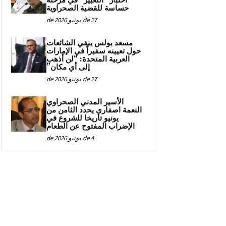
اختبار “التغيير” في مرحلة
حساسة للقضية الصحراوية
27 de يونيو de 2026
مسعد بولس ينفي الشائعات
حول تعيينه سفيراً في الإمارات
العربية المتحدة: “لن أذهب
إلى أي مكان”
27 de يونيو de 2026
الأسير المدني الصحراوي
النعمة اصفاري يحدد الثامن من
يونيو تاريخا للشروع في
الإضراب المفتوح عن الطعام
4 de يونيو de 2026