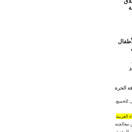
لاق
ة
 الأطفال
لف
د
ة الحرة
 للجميع.
 الغربية
.
 معالجته
المعنية.