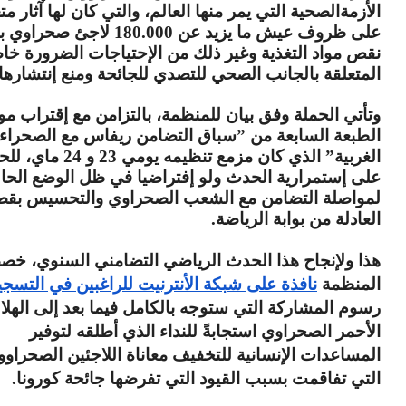
الأزمةالصحية التي يمر منها العالم، والتي كان لها آثار مت
على ظروف عيش ما يزيد عن 180.000 لاجئ
نقص مواد التغذية وغير ذلك من الإحتياجات الضرورة خا
المتعلقة بالجانب الصحي للتصدي للجائحة ومنع إنتشارها
وتأتي الحملة وفق بيان للمنظمة، بالتزامن مع إقتراب مو
الطبعة السابعة من ”سباق التضامن ريفاس مع الصحراء
الغربية” الذي كان مزمع تنظيمه يومي 3
على إستمرارية الحدث ولو إفتراضيا في ظل الوضع الحال
لمواصلة التضامن مع الشعب الصحراوي والتحسيس بقض
العادلة من بوابة الرياضة.
المنظمة 
نافذة على شبكة الأنترنيت للراغبين في التسج
الأحمر الصحراوي استجابةً للنداء الذي أطلقه لتوفير 
التي تفاقمت بسبب القيود التي تفرضها جائحة كورونا.