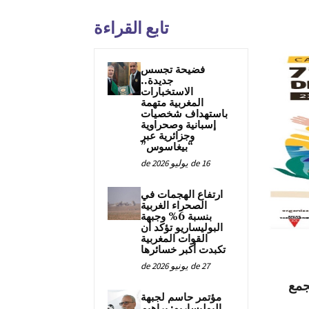
تابع القراءة
فضيحة تجسس
جديدة..
الاستخبارات
المغربية متهمة
باستهداف شخصيات
إسبانية وصحراوية
وجزائرية عبر
“بيغاسوس”
16 de يوليو de 2026
ارتفاع الهجمات في
الصحراء الغربية
بنسبة 6% وجبهة
البوليساريو تؤكد أن
القوات المغربية
تكبدت أكبر خسائرها
27 de يونيو de 2026
جمع
مؤتمر حاسم لجبهة
البوليساريو: براهيم