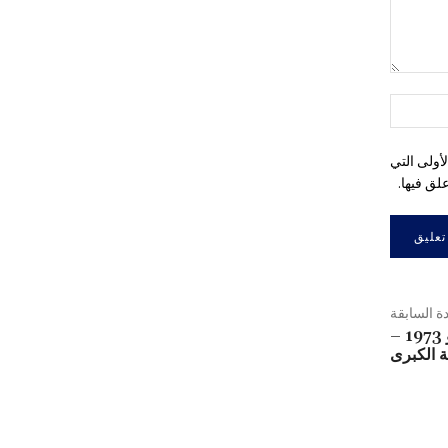
التعليق:
اسم:*
أولى التي
لق فيها.
دة السابقة
جبهة البوليســــاريــــو 1973 –