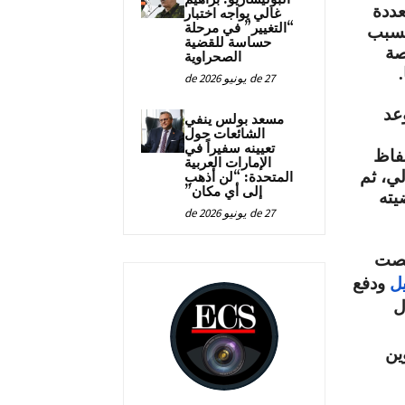
عددة
غالي يواجه اختبار
“التغيير” في مرحلة
 صحراوي بسبب
حساسة للقضية
صة
الصحراوية
.
27 de يونيو de 2026
عد
مسعد بولس ينفي
الشائعات حول
تعيينه سفيراً في
2 و 24 ماي، للحفاظ
الإمارات العربية
ي، ثم
المتحدة: “لن أذهب
إلى أي مكان”
يته
27 de يونيو de 2026
هذا ولإنجاح هذا الحدث الرياضي التضامني السنوي، خصصت 
يل
 ودفع 
رسوم المشاركة التي ستوجه بالكامل فيما بعد إلى الهلال 
المساعدات الإنسانية للتخفيف معاناة اللاجئين الصحراووين 