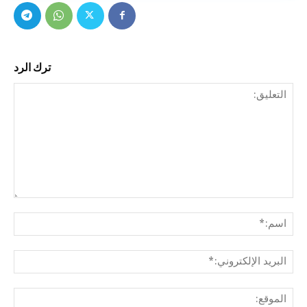
ترك الرد
التع
اسم
البري
الإل
المو