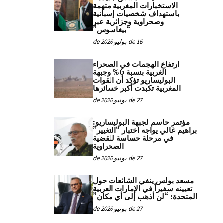
الاستخبارات المغربية متهمة
باستهداف شخصيات إسبانية
وصحراوية وجزائرية عبر
“بيغاسوس”
16 de يوليو de 2026
ارتفاع الهجمات في الصحراء
الغربية بنسبة 6% وجبهة
البوليساريو تؤكد أن القوات
المغربية تكبدت أكبر خسائرها
27 de يونيو de 2026
مؤتمر حاسم لجبهة البوليساريو:
براهيم غالي يواجه اختبار “التغيير”
في مرحلة حساسة للقضية
الصحراوية
27 de يونيو de 2026
مسعد بولس ينفي الشائعات حول
تعيينه سفيراً في الإمارات العربية
المتحدة: “لن أذهب إلى أي مكان”
27 de يونيو de 2026