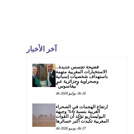
آخر الأخبار
فضيحة تجسس جديدة..
الاستخبارات المغربية متهمة
باستهداف شخصيات إسبانية
وصحراوية وجزائرية عبر
“بيغاسوس”
16 de يوليو de 2026
ارتفاع الهجمات في الصحراء
الغربية بنسبة 6% وجبهة
البوليساريو تؤكد أن القوات
المغربية تكبدت أكبر خسائرها
27 de يونيو de 2026