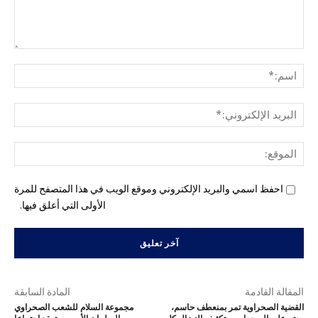
التع
اسم
البري
الإل
المو
احفظ اسمي والبريد الإلكتروني وموقع الويب في هذا المتصفح للمرة
الأولى التي أعلق فيها.
المقالة القادمة
المادة السابقة
القضية الصحراوية تمر بمنعطف حاسم،
مجموعة السلام للشعب الصحراوي