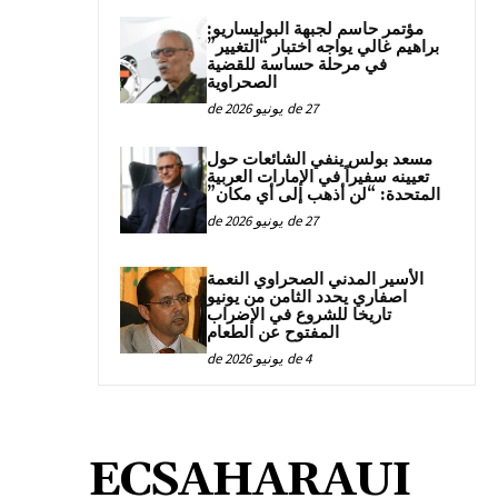
مؤتمر حاسم لجبهة البوليساريو:
براهيم غالي يواجه اختبار “التغيير”
في مرحلة حساسة للقضية
الصحراوية
27 de يونيو de 2026
مسعد بولس ينفي الشائعات حول
تعيينه سفيراً في الإمارات العربية
المتحدة: “لن أذهب إلى أي مكان”
27 de يونيو de 2026
الأسير المدني الصحراوي النعمة
اصفاري يحدد الثامن من يونيو
تاريخا للشروع في الإضراب
المفتوح عن الطعام
4 de يونيو de 2026
ECSAHARAUI