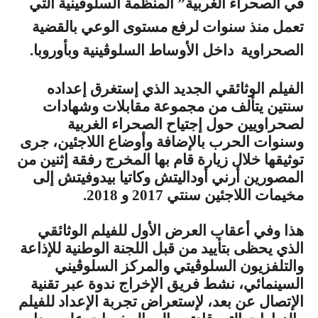
في الصحراء الغربية” المنظمة السلوڤينية التي
تعمل منذ سنوات لرفع مستوى الوعي بالقضية
الصحراوية داخل الأوساط السلوڤينية وبأوروبا.
الفيلم الوثائقي الجديد الذي إستغرق إعداده
سنتين يتألف من مجموعة مقابلات وشهادات
لصحراويين حول إجتياح الصحراء الغربية
وسنوات الحرب بالإضافة وأوضاع اللاجئين، جرى
توثيقها خلال زيارة قام بها المخرج رفقة إثنين من
المصورين أرني أوداليتش وكاتيا بيدوفيتش إلى
مخيمات اللاجئين سنتي 2017 و 2018.
هذا وفي أعقاب العرض الأول للفيلم الوثائقي
الذي يحظى بتأييد من قبل اللجنة الوطنية للإذاعة
والتلفزيون السلوڤيتي والمركز السلوڤيني
السينمائي، نشط فريق الإخراج ندوة عبر تقنية
الإتصال عن بعد، لإستعراض تجربة الإعداد للفيلم