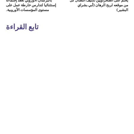
يحتم على الصحراويين تكثيف النضال كل
بالبرلمان الأوروبي تعقد إجتماعا
من موقعه لربح الرهان (أبي بشراي
إستثنائيا لتدارس خارطة عمل على
البشير)
مستوى المؤسسات الأوروبية.
تابع القراءة