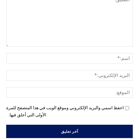
التع
اسم
البري
الإل
المو
احفظ اسمي والبريد الإلكتروني وموقع الويب في هذا المتصفح للمرة
الأولى التي أعلق فيها.