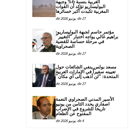
الغربية بنسبة 6% وجبهة
البوليساريو تؤكد أن القوات
المغربية تكبدت أكبر خسائرها
27 de يونيو de 2026
مؤتمر حاسم لجبهة البوليساريو:
براهيم غالي يواجه اختبار “التغيير”
في مرحلة حساسة للقضية
الصحراوية
27 de يونيو de 2026
مسعد بولس ينفي الشائعات حول
تعيينه سفيراً في الإمارات العربية
المتحدة: “لن أذهب إلى أي مكان”
27 de يونيو de 2026
الأسير المدني الصحراوي النعمة
اصفاري يحدد الثامن من يونيو
تاريخا للشروع في الإضراب
المفتوح عن الطعام
4 de يونيو de 2026