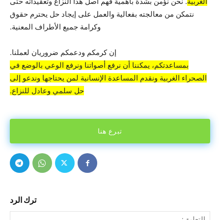
الغربية
. نحن نؤمن بشدة بأهمية فهم أصل هذا النزاع وتعقيداته حتى
نتمكن من معالجته بفعالية والعمل على إيجاد حل يحترم حقوق
وكرامة جميع الأطراف المعنية.
إن كرمكم ودعمكم ضروريان لعملنا.
بمساعدتكم، يمكننا أن نرفع أصواتنا ونرفع الوعي بالوضع في
الصحراء الغربية ونقدم المساعدة الإنسانية لمن يحتاجها وندعو إلى
حل سلمي وعادل للنزاع.
تبرع هنا
ترك الرد