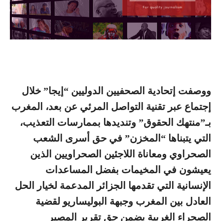
ووصفت إتحادية الصحفيين الدوليين “إيجا” خلال
إجتماع عبر تقنية التواصل المرئي عن بعد، المغرب
بـ”منتهك الحقوق” وتنديدها بممارسات التعذيب،
التي يتبناها “المخزن” في حق أسرى الشعب
الصحراوي ومعاناة اللاجئين الصحراويين الذين
يعيشون في المخيمات بفضل المساعدات
الإنسانية التي تقدمها الجزائر المدعمة لخيار الحل
العادل بين المغرب وجبهة البوليساريو لقضية
الصحراء الغربية يضمن حق تقرير المصير