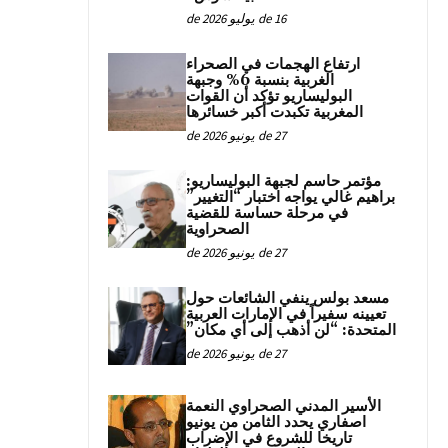
16 de يوليو de 2026
ارتفاع الهجمات في الصحراء
الغربية بنسبة 6% وجبهة
البوليساريو تؤكد أن القوات
المغربية تكبدت أكبر خسائرها
27 de يونيو de 2026
مؤتمر حاسم لجبهة البوليساريو:
براهيم غالي يواجه اختبار “التغيير”
في مرحلة حساسة للقضية
الصحراوية
27 de يونيو de 2026
مسعد بولس ينفي الشائعات حول
تعيينه سفيراً في الإمارات العربية
المتحدة: “لن أذهب إلى أي مكان”
27 de يونيو de 2026
الأسير المدني الصحراوي النعمة
اصفاري يحدد الثامن من يونيو
تاريخا للشروع في الإضراب