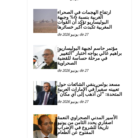
ارتفاع الهجمات في الصحراء
الغربية بنسبة 6% وجبهة
البوليساريو تؤكد أن القوات
المغربية تكبدت أكبر خسائرها
27 de يونيو de 2026
مؤتمر حاسم لجبهة البوليساريو:
براهيم غالي يواجه اختبار “التغيير”
في مرحلة حساسة للقضية
الصحراوية
27 de يونيو de 2026
مسعد بولس ينفي الشائعات حول
تعيينه سفيراً في الإمارات العربية
المتحدة: “لن أذهب إلى أي مكان”
27 de يونيو de 2026
الأسير المدني الصحراوي النعمة
اصفاري يحدد الثامن من يونيو
تاريخا للشروع في الإضراب
المفتوح عن الطعام