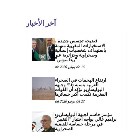
آخر الأخبار
فضيحة تجسس جديدة..
الاستخبارات المغربية متهمة
باستهداف شخصيات إسبانية
وصحراوية وجزائرية عبر
“بيغاسوس”
16 de يوليو de 2026
ارتفاع الهجمات في الصحراء
الغربية بنسبة 6% وجبهة
البوليساريو تؤكد أن القوات
المغربية تكبدت أكبر خسائرها
27 de يونيو de 2026
مؤتمر حاسم لجبهة البوليساريو:
براهيم غالي يواجه اختبار “التغيير”
في مرحلة حساسة للقضية
الصحراوية