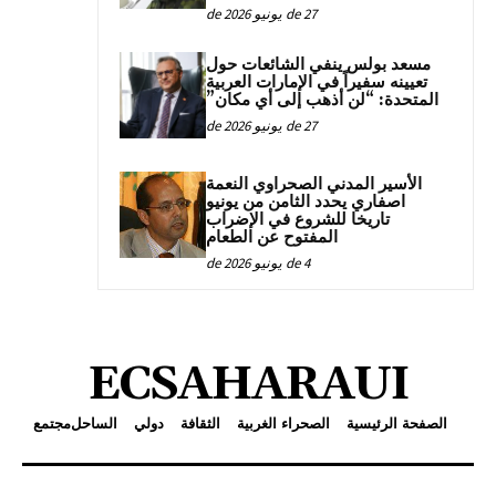
27 de يونيو de 2026
مسعد بولس ينفي الشائعات حول
تعيينه سفيراً في الإمارات العربية
المتحدة: “لن أذهب إلى أي مكان”
27 de يونيو de 2026
الأسير المدني الصحراوي النعمة
اصفاري يحدد الثامن من يونيو
تاريخا للشروع في الإضراب
المفتوح عن الطعام
4 de يونيو de 2026
ECSAHARAUI
الصفحة الرئيسية
الصحراء الغربية
الثقافة
دولي
الساحل
مجتمع