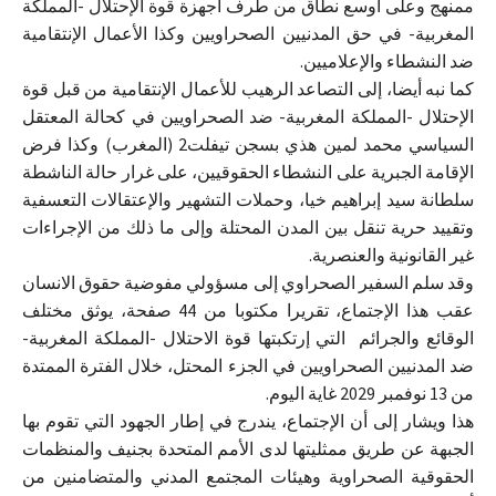
ممنهج وعلى أوسع نطاق من طرف أجهزة قوة الإحتلال -المملكة
المغربية- في حق المدنيين الصحراويين وكذا الأعمال الإنتقامية
ضد النشطاء والإعلاميين.
كما نبه أيضا، إلى التصاعد الرهيب للأعمال الإنتقامية من قبل قوة
الإحتلال -المملكة المغربية- ضد الصحراويين في كحالة المعتقل
السياسي محمد لمين هذي بسجن تيفلت2 (المغرب) وكذا فرض
الإقامة الجبرية على النشطاء الحقوقيين، على غرار حالة الناشطة
سلطانة سيد إبراهيم خيا، وحملات التشهير والإعتقالات التعسفية
وتقييد حرية تنقل بين المدن المحتلة وإلى ما ذلك من الإجراءات
غير القانونية والعنصرية.
وقد سلم السفير الصحراوي إلى مسؤولي مفوضية حقوق الانسان
عقب هذا الإجتماع، تقريرا مكتوبا من 44 صفحة، يوثق مختلف
الوقائع والجرائم التي إرتكبتها قوة الاحتلال -المملكة المغربية-
ضد المدنيين الصحراويين في الجزء المحتل، خلال الفترة الممتدة
من 13 نوفمبر 2029 غاية اليوم.
هذا ويشار إلى أن الإجتماع، يندرج في إطار الجهود التي تقوم بها
الجبهة عن طريق ممثليتها لدى الأمم المتحدة بجنيف والمنظمات
الحقوقية الصحراوية وهيئات المجتمع المدني والمتضامنين من