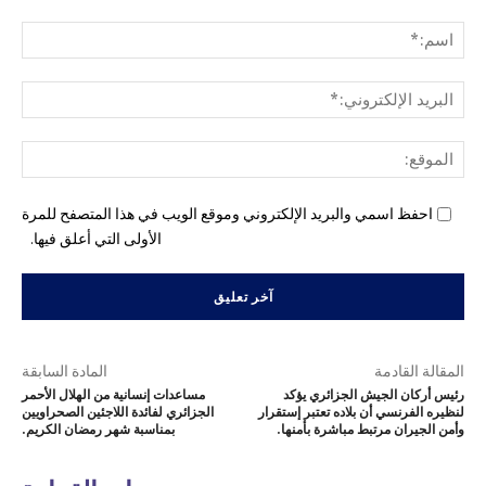
التع
اسم
البري
الإل
المو
احفظ اسمي والبريد الإلكتروني وموقع الويب في هذا المتصفح للمرة
الأولى التي أعلق فيها.
المقالة القادمة
المادة السابقة
رئيس أركان الجيش الجزائري يؤكد
مساعدات إنسانية من الهلال الأحمر
لنظيره الفرنسي أن بلاده تعتبر إستقرار
الجزائري لفائدة اللاجئين الصحراويين
وأمن الجيران مرتبط مباشرة بأمنها.
بمناسبة شهر رمضان الكريم.