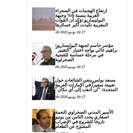
ارتفاع الهجمات في الصحراء
الغربية بنسبة 6% وجبهة
البوليساريو تؤكد أن القوات
المغربية تكبدت أكبر خسائرها
27 de يونيو de 2026
مؤتمر حاسم لجبهة البوليساريو:
براهيم غالي يواجه اختبار “التغيير”
في مرحلة حساسة للقضية
الصحراوية
27 de يونيو de 2026
مسعد بولس ينفي الشائعات حول
تعيينه سفيراً في الإمارات العربية
المتحدة: “لن أذهب إلى أي مكان”
27 de يونيو de 2026
الأسير المدني الصحراوي النعمة
اصفاري يحدد الثامن من يونيو
تاريخا للشروع في الإضراب
المفتوح عن الطعام