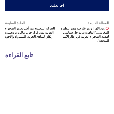
المقالة القادمة
المادة السابقة
ورد الآن | وزير خارجية مصر لنظيره
الحركة النيجيرية من أجل تحرير الصحراء
المغربي…”القاهرة تدعم حل سياسي
الغربية تدين قرار حزب ماكرون وتعتبره
لقضية الصحراء الغربية في إطار الأمم
إنكارًا لمبادئ الحرية، المساواة والأخوة
المتحدة“.
تابع القراءة