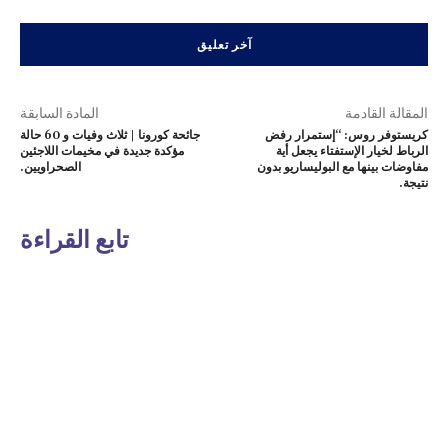
المقالة القادمة
المادة السابقة
كريستوفر روس: “إستمرار رفض
جائحة كورونا | ثلاث وفيات و 60 حالة
الرباط لخيار الإستفتاء يجعل أية
مؤكدة جديدة في مخيمات اللاجئين
مفاوضات بينها مع البوليساريو بدون
الصحراويين.
نتيجة.
تابع القراءة