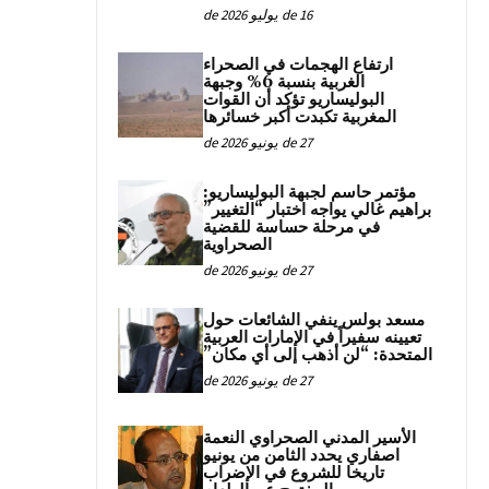
16 de يوليو de 2026
ارتفاع الهجمات في الصحراء
الغربية بنسبة 6% وجبهة
البوليساريو تؤكد أن القوات
المغربية تكبدت أكبر خسائرها
27 de يونيو de 2026
مؤتمر حاسم لجبهة البوليساريو:
براهيم غالي يواجه اختبار “التغيير”
في مرحلة حساسة للقضية
الصحراوية
27 de يونيو de 2026
مسعد بولس ينفي الشائعات حول
تعيينه سفيراً في الإمارات العربية
المتحدة: “لن أذهب إلى أي مكان”
27 de يونيو de 2026
الأسير المدني الصحراوي النعمة
اصفاري يحدد الثامن من يونيو
تاريخا للشروع في الإضراب