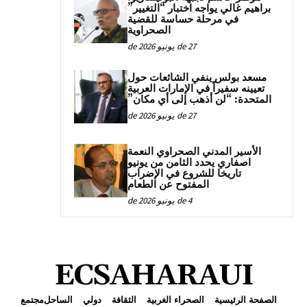
براهيم غالي يواجه اختبار “التغيير”
في مرحلة حساسة للقضية
الصحراوية
27 de يونيو de 2026
مسعد بولس ينفي الشائعات حول
تعيينه سفيراً في الإمارات العربية
المتحدة: “لن أذهب إلى أي مكان”
27 de يونيو de 2026
الأسير المدني الصحراوي النعمة
اصفاري يحدد الثامن من يونيو
تاريخا للشروع في الإضراب
المفتوح عن الطعام
4 de يونيو de 2026
ECSAHARAUI
الصفحة الرئيسية
الصحراء الغربية
الثقافة
دولي
الساحل
مجتمع