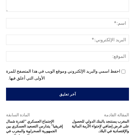
التع
اسم
البري
الإل
المو
احفظ اسمي والبريد الإلكتروني وموقع الويب في هذا المتصفح للمرة
الأولى التي أعلق فيها.
المقالة القادمة
المادة السابقة
المغرب يستنجد بالبنك الدولي للحصول
الإجتماع العسكري “لقدرة شمال
على قرض إضافي لإحتواء الأزمة المالية
إفريقيا” يتدارس التصعيد العسكري بين
والإقتصادية في البلاد.
الجمهورية الصحراوية والمغرب في