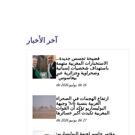
آخر الأخبار
فضيحة تجسس جديدة..
الاستخبارات المغربية متهمة
باستهداف شخصيات إسبانية
وصحراوية وجزائرية عبر
“بيغاسوس”
16 de يوليو de 2026
ارتفاع الهجمات في الصحراء
الغربية بنسبة 6% وجبهة
البوليساريو تؤكد أن القوات
المغربية تكبدت أكبر خسائرها
27 de يونيو de 2026
مؤتمر حاسم لجبهة البوليساريو: