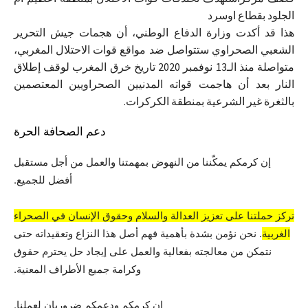
الجلود بقطاع اوسرد
هذا قد أكدت وزارة الدفاع الوطني، أن هجمات جيش التحرير
الشعبي الصحراوي ستتواصل ضد مواقع قوات الاحتلال المغربي،
متواصلة منذ الـ13 نوفمبر 2020 تاريخ خرق المغرب لوقف إطلاق
النار بعد أن هاجمت قواته المدنيين الصحراويين المعتصمين
بالثغرة غير الشرعية بمنطقة الكركرات.
دعم الصحافة الحرة
إن كرمكم يمكّننا من النهوض بمهمتنا والعمل من أجل مستقبل
أفضل للجميع.
تركز حملتنا على تعزيز العدالة والسلام وحقوق الإنسان في الصحراء
الغربية
. نحن نؤمن بشدة بأهمية فهم أصل هذا النزاع وتعقيداته حتى
نتمكن من معالجته بفعالية والعمل على إيجاد حل يحترم حقوق
وكرامة جميع الأطراف المعنية.
إن كرمكم ودعمكم ضروريان لعملنا.