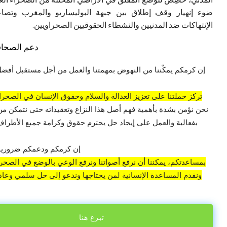
ضوء إنهيار وقف إطلاق بين جبهة البوليساريو والمغرب وتصاع
الإنتهاكات ضد المدنيين والنشطاء الحقوقيين الصحراويين.
دعم الصحاف
إن كرمكم يمكّننا من النهوض بمهمتنا والعمل من أجل مستقبل أفضل
تركز حملتنا على تعزيز العدالة والسلام وحقوق الإنسان في الصحراء
نحن نؤمن بشدة بأهمية فهم أصل هذا النزاع وتعقيداته حتى نتمكن من
بفعالية والعمل على إيجاد حل يحترم حقوق وكرامة جميع الأطراف 
إن كرمكم ودعمكم ضروريان
بمساعدتكم، يمكننا أن نرفع أصواتنا ونرفع الوعي بالوضع في الصحراء
ونقدم المساعدة الإنسانية لمن يحتاجها وندعو إلى حل سلمي وعادل
تبرع هنا