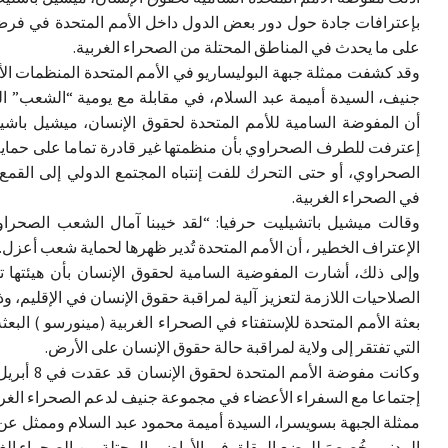
بإعترافات جادة حول دور بعض الدول داخل الأمم المتحدة في فرض
على ما يحدث في المناطق المحتلة من الصحراء الغربية.
وقد كشفت ممثلة جبهة البوليساريو في الأمم المتحدة المنظمات ا
جنيف، السيدة أميمة عبد السلام، في مقابلة مع يومية “الشعب” ال
أن المفوضة السامية للأمم المتحدة لحقوق الإنسان، ميشيل باشي
إعترفت للطرف الصحراوي بأن منظمتها غير قادرة تماما على حماي
الصحراوي، أو حتى التحرك للفت إنتباه المجتمع الدولي إلى القمع
في الصحراء الغربية.
وقالت ميشيل باتشيليت حرفيا: “لقد خيبنا آمال الشعب الصحرا
الإعتراف الخطير ، أن الأمم المتحدة تُدير ظهرها لحماية شعب أعزل.
وإلى ذلك، أشارت المفوضية السامية لحقوق الإنسان بأن هيئتها ت
الصلاحيات اللازمة لتعزيز آلية لمراقبة حقوق الإنسان في الإقليم، و
بعثة الأمم المتحدة للإستفتاء في الصحراء الغربية (مينورسو ) البعثة
التي تفتقر إلى ولاية لمراقبة حالة حقوق الإنسان على الأرض.
وكانت مفوضة الأمم المتحدة
إجتماعا مع السفراء الأعضاء في مجموعة جنيف لدعم الصحراء الغرب
ممثلة الجبهة بسويسرا، السيدة أميمة محمود عبد السلام وممثل عن
المدني، خُصِصَ للوضع المقلق في الأراضي المحتلة من الصحراء الغ