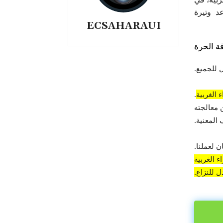
د وتيرة
ECSAHARAUI
ة الحرة
 للجميع.
 الغربية
.
 معالجته
المعنية.
 لعملنا.
 الغربية
 للنزاع.