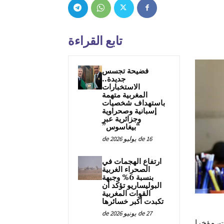
تابع القراءة
فضيحة تجسس
جديدة..
الاستخبارات
المغربية متهمة
باستهداف شخصيات
إسبانية وصحراوية
وجزائرية عبر
“بيغاسوس”
16 de يوليو de 2026
ارتفاع الهجمات في
الصحراء الغربية
بنسبة 6% وجبهة
البوليساريو تؤكد أن
القوات المغربية
تكبدت أكبر خسائرها
27 de يونيو de 2026
ت، مؤخرا