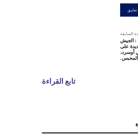
دة السابقة
البلاغ العسكري 156 : الجيش
يدة على
 أوسرد،
والمحبس.
تابع القراءة
ع