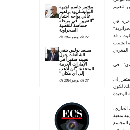
 التعتيم
مؤتمر حاسم لجبهة
البوليساريو: براهيم
غالي يواجه اختبار
لأخرى في
“التغيير” في مرحلة
حساسة للقضية
جزائرية”
الصحراوية
ليت ، قد
27 de يونيو de 2026
ة الشعب
 المغربي
مسعد بولس ينفي
الشائعات حول
تعيينه سفيراً في
الإمارات العربية
وي”. في
المتحدة: “لن أذهب
إلى أي مكان”
فتقر إلى
27 de يونيو de 2026
ذلك لكون
 الوحيدة
 لحقوق الإنسان قد عقدت في 8 أبريل الجاري،
ية بمعية
 المجتمع
ربية، في