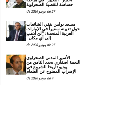
اختبار “التغيير” في مرحلة
حساسة للقضية الصحراوية
27 de يونيو de 2026
مسعد بولس ينفي الشائعات
حول تعيينه سفيراً في الإمارات
العربية المتحدة: “لن أذهب
إلى أي مكان”
27 de يونيو de 2026
الأسير المدني الصحراوي
النعمة اصفاري يحدد الثامن من
يونيو تاريخا للشروع في
الإضراب المفتوح عن الطعام
4 de يونيو de 2026