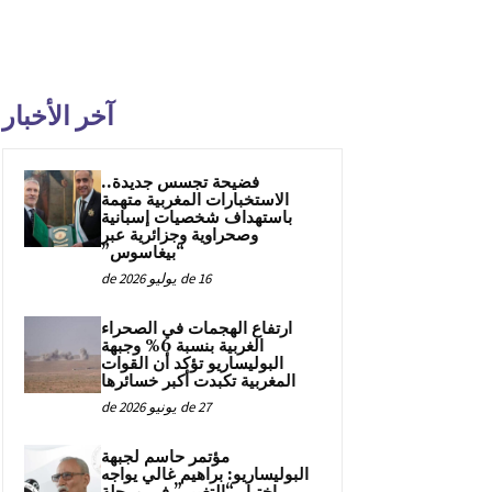
آخر الأخبار
فضيحة تجسس جديدة..
الاستخبارات المغربية متهمة
باستهداف شخصيات إسبانية
وصحراوية وجزائرية عبر
“بيغاسوس”
16 de يوليو de 2026
ارتفاع الهجمات في الصحراء
الغربية بنسبة 6% وجبهة
البوليساريو تؤكد أن القوات
المغربية تكبدت أكبر خسائرها
27 de يونيو de 2026
مؤتمر حاسم لجبهة
البوليساريو: براهيم غالي يواجه