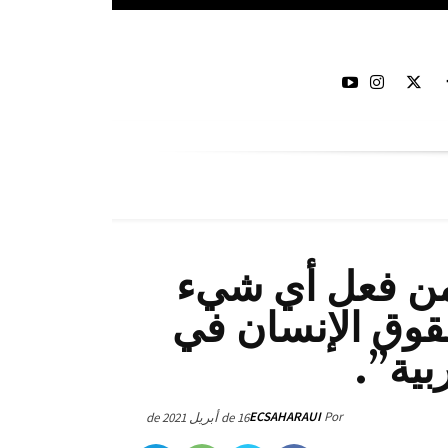
 من فعل أي شيء
حقوق الإنسان في
بية”.
ECSAHARAUI
Por
16 de أبريل de 2021