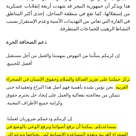
هذا ويذكر أن جمهورية النيجر قد شهدت أربعة إنقلابات عسكرية
من إستقلالها، كما تقع في منطقة الساحل، إحدى أكثر المناطق
في القارة التي تعاني من التهديدات الأمنية وعدم الإستقرار بسبب
النشاط الرهيب للجماعات المتطرفة.
دعم الصحافة الحرة
إن كرمكم يمكّننا من النهوض بمهمتنا والعمل من أجل مستقبل
أفضل للجميع.
تركز حملتنا على تعزيز العدالة والسلام وحقوق الإنسان في الصحراء
الغربية
. نحن نؤمن بشدة بأهمية فهم أصل هذا النزاع وتعقيداته حتى
نتمكن من معالجته بفعالية والعمل على إيجاد حل يحترم حقوق
وكرامة جميع الأطراف المعنية.
إن كرمكم ودعمكم ضروريان لعملنا.
بمساعدتكم، يمكننا أن نرفع أصواتنا ونرفع الوعي بالوضع في
الصحراء الغربية ونقدم المساعدة الإنسانية لمن يحتاجها وندعو إلى