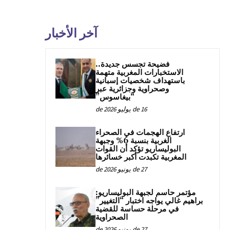
آخر الأخبار
فضيحة تجسس جديدة..
الاستخبارات المغربية متهمة
باستهداف شخصيات إسبانية
وصحراوية وجزائرية عبر
“بيغاسوس”
16 de يوليو de 2026
ارتفاع الهجمات في الصحراء
الغربية بنسبة 6% وجبهة
البوليساريو تؤكد أن القوات
المغربية تكبدت أكبر خسائرها
27 de يونيو de 2026
مؤتمر حاسم لجبهة البوليساريو:
براهيم غالي يواجه اختبار “التغيير”
في مرحلة حساسة للقضية
الصحراوية
27 de يونيو de 2026