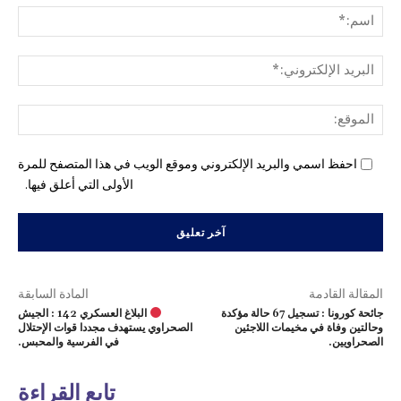
اسم
البري
الإل
المو
احفظ اسمي والبريد الإلكتروني وموقع الويب في هذا المتصفح للمرة
الأولى التي أعلق فيها.
المقالة القادمة
المادة السابقة
جائحة كورونا : تسجيل 67 حالة مؤكدة
البلاغ العسكري 142 : الجيش
وحالتين وفاة في مخيمات اللاجئين
الصحراوي يستهدف مجددا قوات الإحتلال
الصحراويين.
في الفرسية والمحبس.
تابع القراءة