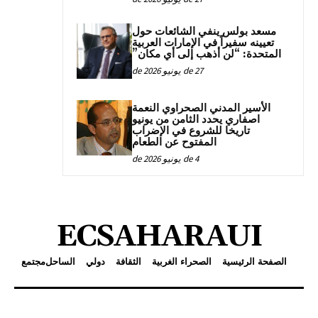
مسعد بولس ينفي الشائعات حول
تعيينه سفيراً في الإمارات العربية
المتحدة: “لن أذهب إلى أي مكان”
27 de يونيو de 2026
الأسير المدني الصحراوي النعمة
اصفاري يحدد الثامن من يونيو
تاريخا للشروع في الإضراب
المفتوح عن الطعام
4 de يونيو de 2026
ECSAHARAUI
الصفحة الرئيسية
الصحراء الغربية
الثقافة
دولي
الساحل
مجتمع