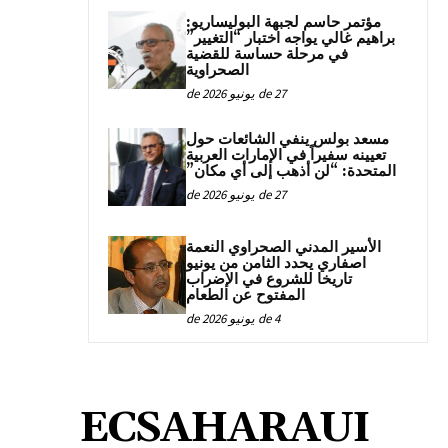
مؤتمر حاسم لجبهة البوليساريو:
براهيم غالي يواجه اختبار “التغيير”
في مرحلة حساسة للقضية
الصحراوية
27 de يونيو de 2026
مسعد بولس ينفي الشائعات حول
تعيينه سفيراً في الإمارات العربية
المتحدة: “لن أذهب إلى أي مكان”
27 de يونيو de 2026
الأسير المدني الصحراوي النعمة
اصفاري يحدد الثامن من يونيو
تاريخا للشروع في الإضراب
المفتوح عن الطعام
4 de يونيو de 2026
ECSAHARAUI