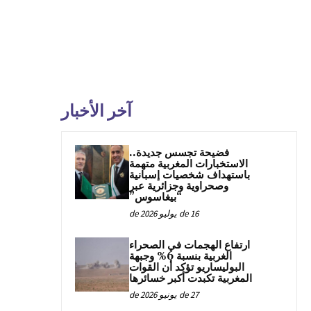
آخر الأخبار
فضيحة تجسس جديدة..
الاستخبارات المغربية متهمة
باستهداف شخصيات إسبانية
وصحراوية وجزائرية عبر
“بيغاسوس”
16 de يوليو de 2026
ارتفاع الهجمات في الصحراء
الغربية بنسبة 6% وجبهة
البوليساريو تؤكد أن القوات
المغربية تكبدت أكبر خسائرها
27 de يونيو de 2026