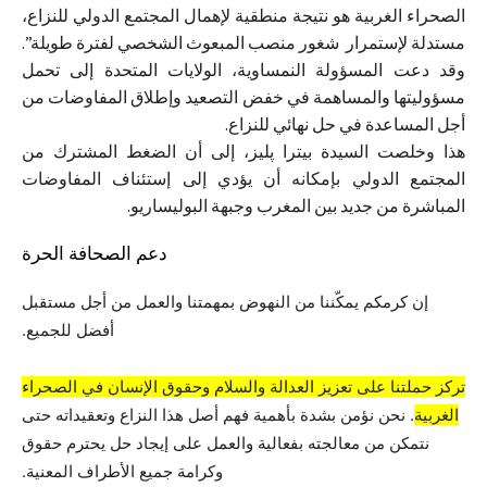
الصحراء الغربية هو نتيجة منطقية لإهمال المجتمع الدولي للنزاع،
مستدلة لإستمرار شغور منصب المبعوث الشخصي لفترة طويلة”.
وقد دعت المسؤولة النمساوية، الولايات المتحدة إلى تحمل
مسؤوليتها والمساهمة في خفض التصعيد وإطلاق المفاوضات من
أجل المساعدة في حل نهائي للنزاع.
هذا وخلصت السيدة بيترا پليز، إلى أن الضغط المشترك من
المجتمع الدولي بإمكانه أن يؤدي إلى إستئناف المفاوضات
المباشرة من جديد بين المغرب وجبهة البوليساريو.
دعم الصحافة الحرة
إن كرمكم يمكّننا من النهوض بمهمتنا والعمل من أجل مستقبل
أفضل للجميع.
تركز حملتنا على تعزيز العدالة والسلام وحقوق الإنسان في الصحراء
الغربية
. نحن نؤمن بشدة بأهمية فهم أصل هذا النزاع وتعقيداته حتى
نتمكن من معالجته بفعالية والعمل على إيجاد حل يحترم حقوق
وكرامة جميع الأطراف المعنية.