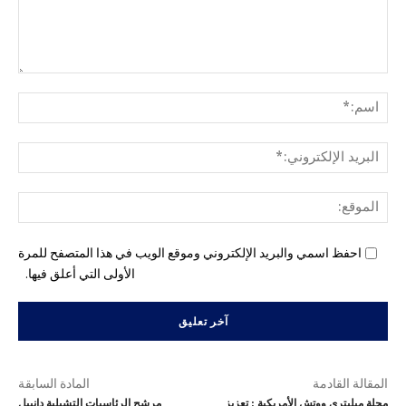
التع
اسم
البري
الإل
المو
احفظ اسمي والبريد الإلكتروني وموقع الويب في هذا المتصفح للمرة
الأولى التي أعلق فيها.
المقالة القادمة
المادة السابقة
مجلة ميليتري ووتش الأمريكية : تعزيز
مرشح الرئاسيات التشيلية دانييل