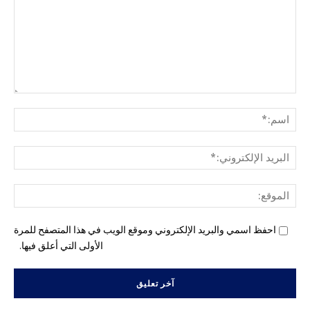
التع
اسم
البري
الإل
المو
احفظ اسمي والبريد الإلكتروني وموقع الويب في هذا المتصفح للمرة
الأولى التي أعلق فيها.