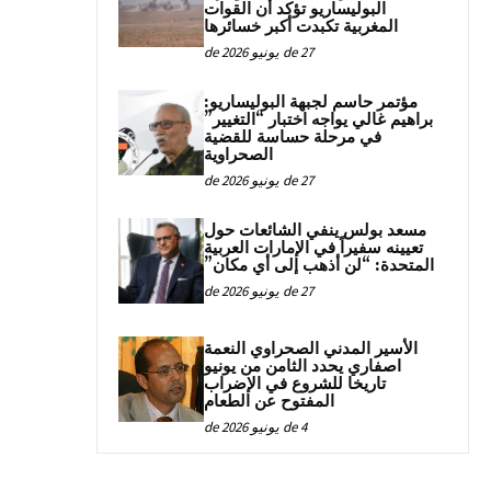
البوليساريو تؤكد أن القوات
المغربية تكبدت أكبر خسائرها
27 de يونيو de 2026
مؤتمر حاسم لجبهة البوليساريو:
براهيم غالي يواجه اختبار “التغيير”
في مرحلة حساسة للقضية
الصحراوية
27 de يونيو de 2026
مسعد بولس ينفي الشائعات حول
تعيينه سفيراً في الإمارات العربية
المتحدة: “لن أذهب إلى أي مكان”
27 de يونيو de 2026
الأسير المدني الصحراوي النعمة
اصفاري يحدد الثامن من يونيو
تاريخا للشروع في الإضراب
المفتوح عن الطعام
4 de يونيو de 2026