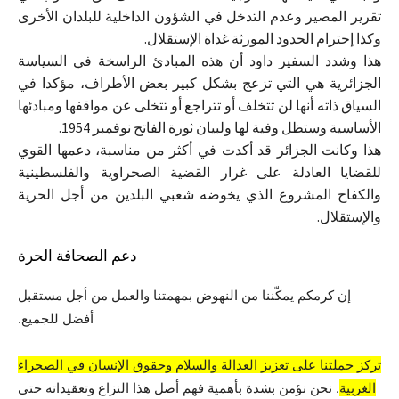
تقرير المصير وعدم التدخل في الشؤون الداخلية للبلدان الأخرى
وكذا إحترام الحدود المورثة غداة الإستقلال.
هذا وشدد السفير داود أن هذه المبادئ الراسخة في السياسة
الجزائرية هي التي تزعج بشكل كبير بعض الأطراف، مؤكدا في
السياق ذاته أنها لن تتخلف أو تتراجع أو تتخلى عن مواقفها ومبادئها
الأساسية وستظل وفية لها ولبيان ثورة الفاتح نوفمبر 1954.
هذا وكانت الجزائر قد أكدت في أكثر من مناسبة، دعمها القوي
للقضايا العادلة على غرار القضية الصحراوية والفلسطينية
والكفاح المشروع الذي يخوضه شعبي البلدين من أجل الحرية
والإستقلال.
دعم الصحافة الحرة
إن كرمكم يمكّننا من النهوض بمهمتنا والعمل من أجل مستقبل
أفضل للجميع.
تركز حملتنا على تعزيز العدالة والسلام وحقوق الإنسان في الصحراء
الغربية
. نحن نؤمن بشدة بأهمية فهم أصل هذا النزاع وتعقيداته حتى