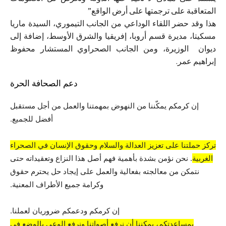
المتعاقبة على ترجمتها على أرض الواقع”
هذا وقد حضر اللقاء الوداعي من الجانب التيموري، السيدة ماريا
مسكيتا، مديرة قسم أروبا، إفريقيا والشرق الأوسط، إضافة إلى
ديوان الوزيرة، ومن الجانب الصحراوي المستشار محفوظ
إبراهيم عمر.
دعم الصحافة الحرة
إن كرمكم يمكّننا من النهوض بمهمتنا والعمل من أجل مستقبل
أفضل للجميع.
تركز حملتنا على تعزيز العدالة والسلام وحقوق الإنسان في الصحراء
الغربية
. نحن نؤمن بشدة بأهمية فهم أصل هذا النزاع وتعقيداته حتى
نتمكن من معالجته بفعالية والعمل على إيجاد حل يحترم حقوق
وكرامة جميع الأطراف المعنية.
إن كرمكم ودعمكم ضروريان لعملنا.
بمساعدتكم، يمكننا أن نرفع أصواتنا ونرفع الوعي بالوضع في