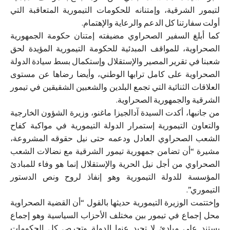
لتيمور الشرقية، وإمتنانه للحكومات التيمورية المتعاقبة التي
أولت سفارتنا كل الدعم والرعاية والإهتمام.
كما أبلغ السفير الصحراوي مضيفته إمتنان حكومة الجمهورية
الصحراوية، للمواقف المبدئية للحكومة التيمورية المؤيدة لحق
شعبنا في تقرير المصير والإستقلال وإستكمال بسط سيادة الدولة
الصحراوية على كامل ترابها الوطني، وأيضا رضاها عن مستوى
العلاقات الثنائية التي تجمع البلدين والشعبين الشقيقين في تيمور
الشرقية والجمهورية الصحراوية.
من جانبها، أكدت السيدة آدالجيزا ماغنو، وزيرة الشؤون الخارجية
والتعاون التيمورية إستمرار الدولة التيمورية في مواكبة كفاح
الشعب الصحراوي العادل ودعمه حتى نيل حقوقه المشروعة،
مشيرة “أن تضامن جمهورية تيمور الشرقية مع نضالات الشعب
الصحراوي من أجل نيل الحرية والإستقلال إنما هو وفاء للمبادئ
المؤسسة للدولة التيمورية وهو إنفاذ لروح ونص الدستور
التيموري”.
وإختتمت الوزيرة التيمورية حديثها بالقول “أن القضية الصحراوية
محل إجماع في تيمور بين مختلف الأحزاب السياسية وهو إجماع
يستند على مبادئ لا تحيد عنها الدولة وتحرص كل الحكومات