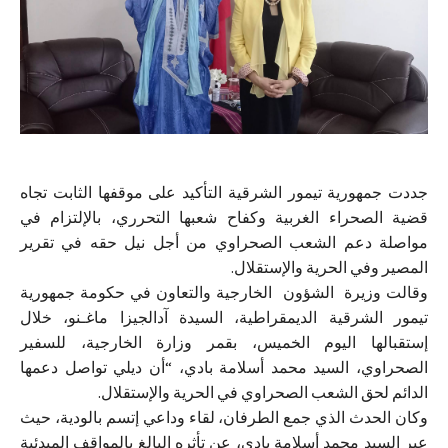
جددت جمهورية تيمور الشرقية التأكيد على موقفها الثابت تجاه
قضية الصحراء الغربية وكفاح شعبها التحرري، بالإلتزام في
مواصلة دعم الشعب الصحراوي من أجل نيل حقه في تقرير
المصير وفي الحرية والإستقلال.
وقالت وزيرة الشؤون الخارجية والتعاون في حكومة جمهورية
تيمور الشرقية الديمقراطية، السيدة آدالجيزا ماغـنو، خلال
إستقبالها اليوم الخميس، بقمر وزارة الخارجية، للسفير
الصحراوي، السيد محمد أسلامة بادي، “أن ديلي تواصل دعمها
الدائم لحق الشعب الصحراوي في الحرية والإستقلال.
وكان الحدث الذي جمع الطرفان، لقاء وداعي إتسم بالودية، حيث
عبر السيد محمد أسلامة بادي، عن تأثره البالغ بالمواقف المبدئية