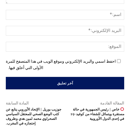
التع
اسم
البري
الإل
المو
احفظ اسمي والبريد الإلكتروني وموقع الويب في هذا المتصفح للمرة
الأولى التي أعلق فيها.
المقالة القادمة
المادة السابقة
خاص | رئيس الجمهورية في حالة
جوزيب بوريل | الإتحاد الأوروبي يتابع عن
مستقرة ويتماثل للشفاء من كوفيد-19
كثب الوضع الصحي للمعتقل السياسي
في إحدى الدول الأوروبية
الصحراوي محمد لمين هدي وظروف
إحتجازه في المغرب.