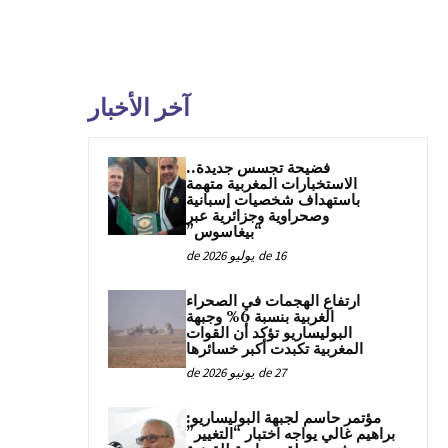
آخر الأخبار
فضيحة تجسس جديدة..
الاستخبارات المغربية متهمة
باستهداف شخصيات إسبانية
وصحراوية وجزائرية عبر
“بيغاسوس”
16 de يوليو de 2026
ارتفاع الهجمات في الصحراء
الغربية بنسبة 6% وجبهة
البوليساريو تؤكد أن القوات
المغربية تكبدت أكبر خسائرها
27 de يونيو de 2026
مؤتمر حاسم لجبهة البوليساريو:
براهيم غالي يواجه اختبار “التغيير”