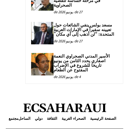
في مرحلة حساسة للقضية
الصحراوية
27 de يونيو de 2026
مسعد بولس ينفي الشائعات حول
تعيينه سفيراً في الإمارات العربية
المتحدة: “لن أذهب إلى أي مكان”
27 de يونيو de 2026
الأسير المدني الصحراوي النعمة
اصفاري يحدد الثامن من يونيو
تاريخا للشروع في الإضراب
المفتوح عن الطعام
4 de يونيو de 2026
ECSAHARAUI
الصفحة الرئيسية
الصحراء الغربية
الثقافة
دولي
الساحل
مجتمع