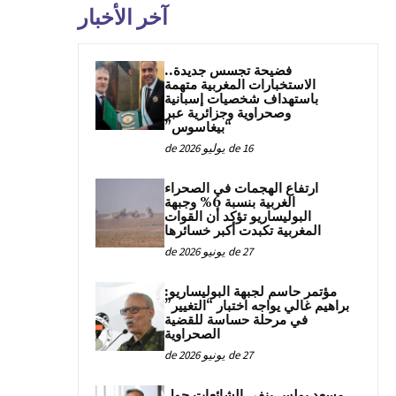
آخر الأخبار
فضيحة تجسس جديدة..
الاستخبارات المغربية متهمة
باستهداف شخصيات إسبانية
وصحراوية وجزائرية عبر
“بيغاسوس”
16 de يوليو de 2026
ارتفاع الهجمات في الصحراء
الغربية بنسبة 6% وجبهة
البوليساريو تؤكد أن القوات
المغربية تكبدت أكبر خسائرها
27 de يونيو de 2026
مؤتمر حاسم لجبهة البوليساريو:
براهيم غالي يواجه اختبار “التغيير”
في مرحلة حساسة للقضية
الصحراوية
27 de يونيو de 2026
مسعد بولس ينفي الشائعات حول