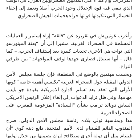
الگرگرات والإعتداء على المدنيين الصحراويين العزل، في الوقت
الذي تنفي فيه قوة الإحتلال وجود الحرب أصلا وتعمد إلى إخفاء
الخسائر التي تتكبدتها قواتها جراء هجمات الجيش الصحراوي.
وأعرب غوتيريش في تقريره عن “قلقه” إزاء إستمرار العمليات
المسلحة في الصحراء الغربية، مشيرا إلى أن “بعثة المينورسو
التي تواجه هي الأخرى تحديات كبيرة بعد إستئناف الحرب، – كما
قال – أنها ستبذل قصارى جهدها لوقف المواجهات” بين طرفي
النزاع.
وبحسب مهتمين بالوضع في المنطقة، فإن جلسة مجلس الأمن
الدولي المقبلة حول الصحراء الغربية “تكتسي أهمية خاصة” كونها
الأولى التي تعقد بعد تسلم الادارة الامريكية بقيادة جو بايدن
مهامها، وفي ظل تزايد الدعوات إلى إلغاء إعلان الرئيس الامريكي
السابق دونالد ترامب بشأن “السيادة” المزعومة للمغرب على
الصحراء الغربية.
هذا وبمناسبة تولي بلاده رئاسة مجلس الامن الدولي، صرح
المندوب الدائم للڤيتنام لدى الأمم المتحدة، دانغ دينه كوي “أن
فيتنام مثل أي دولة أخرى ستكافح لترك بصمتها من خلال توليها