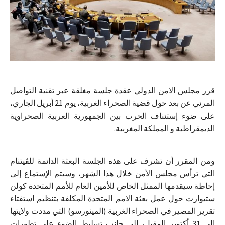
قرر مجلس الامن الدولي عقدة جلسة مغلقة عبر تقنية التواصل
المرئي عن بعد حول قضية الصحراء الغربية، يوم 21 أبريل الجاري،
على ضوء إستئناف الحرب بين الجمهورية العربية الصحراوية
الديمقراطية و المملكة المغربية.
ومن المقرر أن تشرف على هذه الجلسة البعثة الدائمة للڤيتنام
التي ترأس مجلس الأمن خلال هذا الشهر، وسيتم الإستماع إلى
إحاطة سيقدمها الممثل الخاص للأمين العام للأمم المتحدة كولن
ستيوارت حول عمل بعثة الامم المتحدة المكلفة بتنظيم استفتاء
تقرير المصير في الصحراء الغربية (المينورسو) التي مددت ولايتها
إلى 31 أكتوبر المقبل، إلى جانب تسليط الضوء على تطورات