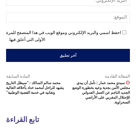
الإل
المو
احفظ اسمي والبريد الإلكتروني وموقع الويب في هذا المتصفح للمرة
الأولى التي أعلق فيها.
المقالة القادمة
المادة السابقة
سيدي محمد عمار | نأمل أن يبدي
محمد سالم السالك : ”سيظل التاريخ
مجلس الأمن بجدية وعيه بخطورة الوضع
يشهد للراحل أمحمد خداد بأخلاقه العالية
الجديد الناجم عن العمل العدواني
وتفانيه في خدمة القضية الوطنية”
للإحتلال المغربي على الأراضي
الصحراوية.
تابع القراءة