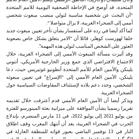
المتحدة، قد أوضح في الإحاطة الصحفية اليومية للامم المتحدة
“أن البحث عن شخصية مناسبة لتولي منصب مبعوث شخصي
أممي إلى الصحراء الغربية، لا يزال متواصلا “.
كما أكد أيضا في رده على أستفسار بشأن تأخر تعيين مبعوث جديد
خلفا لهورست كوهلر، قائلا أن “الامر يتعلق بشكل خاص بصعوبة
العثور على الشخص المناسب لتولي هذه المهمة”.
وقد أثيرت مسألة المبعوث الأممي إلى الصحراء الغربية، خلال
الاجتماع الافتراضي الذي جمع وزير الخارجية الأمريكي، أنتوني
بلينكن والأمين العام للأمم المتحدة أنطونيو غوتيريس حيث، دعا
بلينكن، الأمين العام الأممي إلى “الإسراع” في تعيين مبعوثه
الشخصي، وجدد دعم بلاده لإستئناف المفاوضات السياسية حول
الصحراء الغربية.
ويذكر أيضا أن الأمين العام الأممي قدم أعترفت خلال تقديمه
تقريرا رسميا بشأن الموافقة على ميزانية بعثة المينورسو للفترة
من يوليو 2021 إلى يوليو 2022، في 11 مارس المنصرم، بإندلاع
الحرب في الصحراء الغربية، بعد أن أنتهك المغرب وقف اطلاق
النار في 13 نوفمبر الماضي بعبور قواته للمنطقة العازلة في