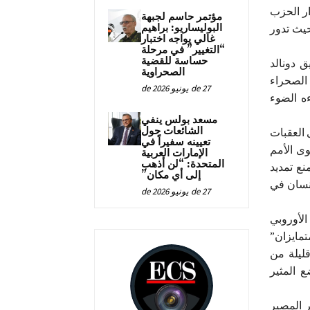
ر الحزب
مؤتمر حاسم لجبهة
البوليساريو: براهيم
حيث تدور
غالي يواجه اختبار
“التغيير” في مرحلة
حساسة للقضية
 دونالد
الصحراوية
الصحراء
27 de يونيو de 2026
ه الضوء
مسعد بولس ينفي
الشائعات حول
العقبات
تعيينه سفيراً في
وى الأمم
الإمارات العربية
المتحدة: “لن أذهب
نع تمديد
إلى أي مكان”
إنسان في
27 de يونيو de 2026
الأوروبي
تمايزان”
قليلة من
وضع المثير
 المصير