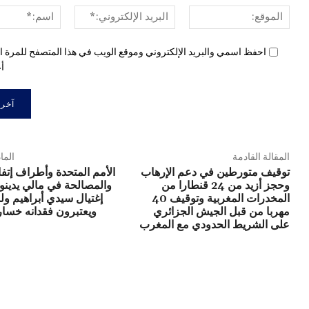
الموقع:
البريد
الإلكتروني:*
احفظ اسمي والبريد الإلكتروني وموقع الويب في هذا المتصفح للمرة ال
أع
المقالة القادمة
الما
توقيف متورطين في دعم الإرهاب
الأمم المتحدة وأطراف إتف
وحجز أزيد من 24 قنطارا من
والمصالحة في مالي يدينو
المخدرات المغربية وتوقيف 40
إغتيال سيدي أبراهيم ول
مهربا من قبل الجيش الجزائري
ويعتبرون فقدانه خسار
على الشريط الحدودي مع المغرب