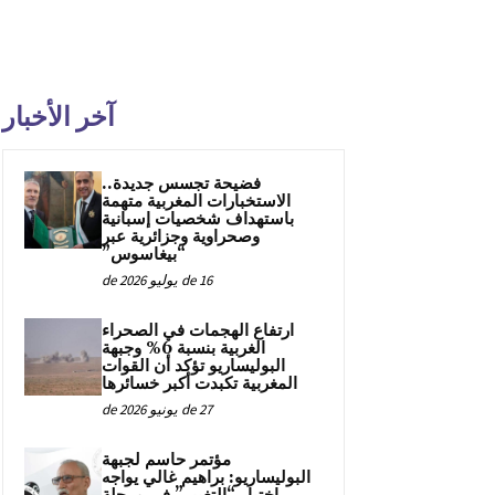
آخر الأخبار
فضيحة تجسس جديدة..
الاستخبارات المغربية متهمة
باستهداف شخصيات إسبانية
وصحراوية وجزائرية عبر
“بيغاسوس”
16 de يوليو de 2026
ارتفاع الهجمات في الصحراء
الغربية بنسبة 6% وجبهة
البوليساريو تؤكد أن القوات
المغربية تكبدت أكبر خسائرها
27 de يونيو de 2026
مؤتمر حاسم لجبهة
البوليساريو: براهيم غالي يواجه