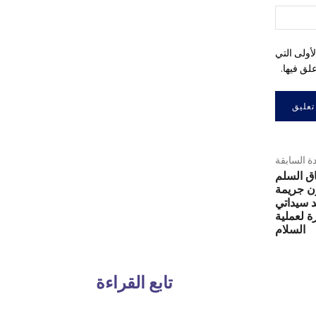
اسم:*
أولى التي
لق فيها.
دة السابقة
اق السلم
ن جريمة
د سيداتي
ة لعملية
السلام
تابع القراءة