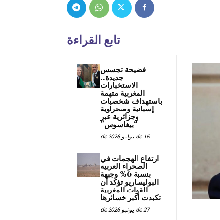
تابع القراءة
فضيحة تجسس
جديدة..
الاستخبارات
المغربية متهمة
باستهداف شخصيات
إسبانية وصحراوية
وجزائرية عبر
“بيغاسوس”
16 de يوليو de 2026
ارتفاع الهجمات في
الصحراء الغربية
بنسبة 6% وجبهة
البوليساريو تؤكد أن
القوات المغربية
تكبدت أكبر خسائرها
27 de يونيو de 2026