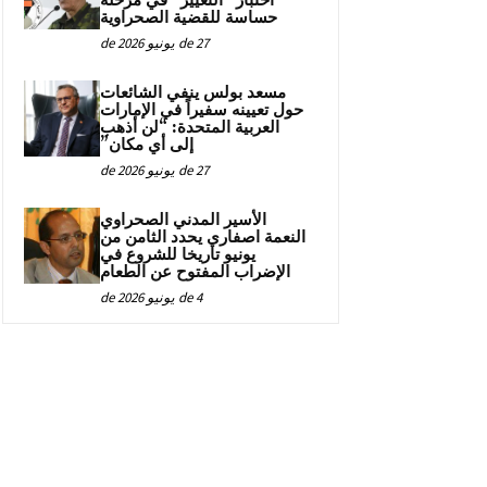
اختبار “التغيير” في مرحلة
حساسة للقضية الصحراوية
27 de يونيو de 2026
مسعد بولس ينفي الشائعات
حول تعيينه سفيراً في الإمارات
العربية المتحدة: “لن أذهب
إلى أي مكان”
27 de يونيو de 2026
الأسير المدني الصحراوي
النعمة اصفاري يحدد الثامن من
يونيو تاريخا للشروع في
الإضراب المفتوح عن الطعام
4 de يونيو de 2026