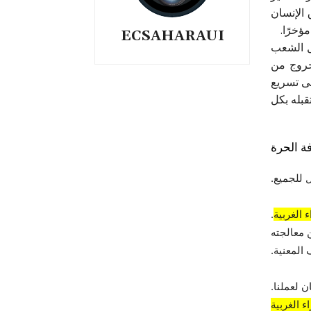
الإنسان
مؤخرًا.
ECSAHARAUI
ال الشعب
خروج من
لى تسريع
بله بكل
ة الحرة
 للجميع.
 الغربية
.
 معالجته
المعنية.
 لعملنا.
 الغربية