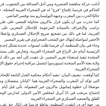
أدانت حركة مناهضة العنصرية ومن أجل الصداقة بين الشعوب، قرا
الحاكم في فرنسا، إفتتاح “فرع” له في الصحراء الغربية المحتلة، 
حاليًا الحرب بين المغرب وجبهة البوليساريو منذ نوفمبر الماضي.
كما حذرت من أن يكون قرار ماكرون محاولة للمضي على طريق
ترامب والإعتراف بالسيادة المزعومة للإحتلال المغربي على 
الغربية، لما في ذلك من تشجيع صريح الإحتلال العسكري وإعطاء
الأخضر لمواصلة إنتهاك حق الشعب الصحراوي في تقرير المصير.
وجاء في بيان للمنظمة، أن فرنسا ظلت لسنوات عديدة تشكل إحدى 
الرئيسية أمام حل النزاع في الصحراء الغربية، وتعارض على مست
المتحدة تنفيذ إستفتاء تقرير المصير، بل ذهبت إلى أبعد من ذلك لم
ولاية بعثة الأمم المتحدة (مينورسو) لتشمل مراقبة إحترام حقوق ال
الصحراء الغربية.
كما أوقفت -يضيف البيان- تنفيذ أحكام محكمة العدل التابعة للإتحاد 
التي تؤكد أن المغرب والصحراء الغربية هما “كيانان منفصلان وم
موضحًا أن خطوة إيمانويل ماكرون غير المقبولة، تأتي قبل أيام 
إجتماع مرتقب في 21 أبريل لمجلس الأمن الدولي لتدارس ال
للقلق والتصعيد العسكري في الصحراء الغربية.
من جهة أخرى، إنتقدت المنظمة، تواطؤ فرنسا في إنكار حق تقرير