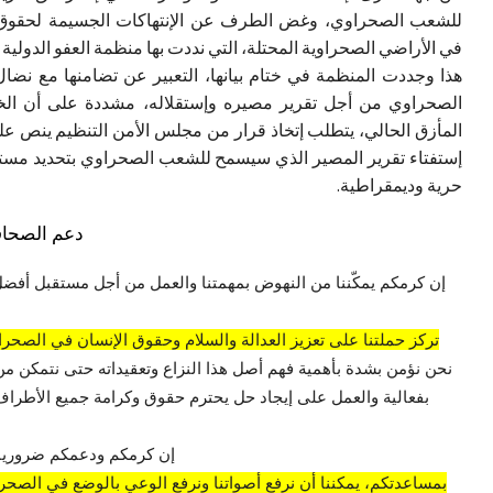
للشعب الصحراوي، وغض الطرف عن الإنتهاكات الجسيمة لحقوق 
في الأراضي الصحراوية المحتلة، التي نددت بها منظمة العفو الدولية 
هذا وجددت المنظمة في ختام بيانها، التعبير عن تضامنها مع نض
الصحراوي من أجل تقرير مصيره وإستقلاله، مشددة على أن ال
المأزق الحالي، يتطلب إتخاذ قرار من مجلس الأمن التنظيم ينص ع
إستفتاء تقرير المصير الذي سيسمح للشعب الصحراوي بتحديد مستق
حرية وديمقراطية.
دعم الصحاف
إن كرمكم يمكّننا من النهوض بمهمتنا والعمل من أجل مستقبل أفضل
تركز حملتنا على تعزيز العدالة والسلام وحقوق الإنسان في الصحراء
نحن نؤمن بشدة بأهمية فهم أصل هذا النزاع وتعقيداته حتى نتمكن من
بفعالية والعمل على إيجاد حل يحترم حقوق وكرامة جميع الأطراف 
إن كرمكم ودعمكم ضروريان
بمساعدتكم، يمكننا أن نرفع أصواتنا ونرفع الوعي بالوضع في الصحراء