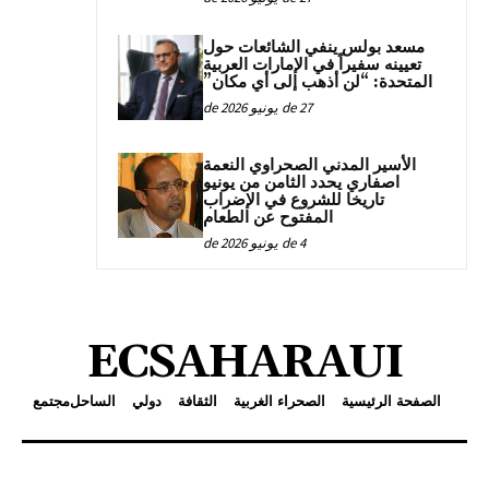
مسعد بولس ينفي الشائعات حول
تعيينه سفيراً في الإمارات العربية
المتحدة: “لن أذهب إلى أي مكان”
27 de يونيو de 2026
الأسير المدني الصحراوي النعمة
اصفاري يحدد الثامن من يونيو
تاريخا للشروع في الإضراب
المفتوح عن الطعام
4 de يونيو de 2026
ECSAHARAUI
الصفحة الرئيسية
الصحراء الغربية
الثقافة
دولي
الساحل
مجتمع