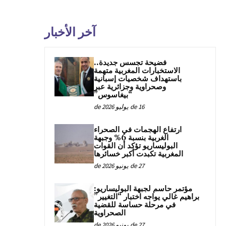
آخر الأخبار
فضيحة تجسس جديدة..
الاستخبارات المغربية متهمة
باستهداف شخصيات إسبانية
وصحراوية وجزائرية عبر
“بيغاسوس”
16 de يوليو de 2026
ارتفاع الهجمات في الصحراء
الغربية بنسبة 6% وجبهة
البوليساريو تؤكد أن القوات
المغربية تكبدت أكبر خسائرها
27 de يونيو de 2026
مؤتمر حاسم لجبهة البوليساريو:
براهيم غالي يواجه اختبار “التغيير”
في مرحلة حساسة للقضية
الصحراوية
27 de يونيو de 2026