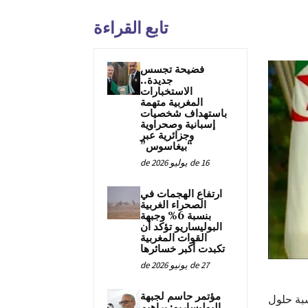
تابع القراءة
فضيحة تجسس
جديدة..
الاستخبارات
المغربية متهمة
باستهداف شخصيات
إسبانية وصحراوية
وجزائرية عبر
“بيغاسوس”
16 de يوليو de 2026
ارتفاع الهجمات في
الصحراء الغربية
بنسبة 6% وجبهة
البوليساريو تؤكد أن
القوات المغربية
تكبدت أكبر خسائرها
27 de يونيو de 2026
مؤتمر حاسم لجبهة
سبة حلول
البوليساريو: براهيم