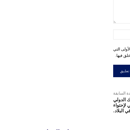
التعليق:
اسم:*
أولى التي
لق فيها.
دة السابقة
ك الدولي
لإحتواء
ي البلاد.