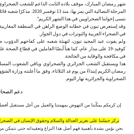
شهر رمضان المبارك، موقف بلاده الثابت الداعم للشعب الصحراوي
المرحلة النضالية التي يمر بها، منذ 13 نوفمبر 2020.
ننسى إخواننا الصحراويين في هذا الشهر الكريم”.
وقد إستعرض تبون في خطابه الوضع الراهن في المنطقة المغاربية
في الصحراء الغربية والتوترات في دول الجوار.
ولم يفوت عبد المجيد تبون، لتهنئة شعبه على كفاحهم الدؤوب ض
كوفيد-19 على مدار عام، كما هنأ أيضًا العاملين في قطاع الصحة 
في مكافحة والوقاية من الجائحة.
هذا ويستقبل الشعب الجزائري والصحراوي وباقي الشعوب المسل
رمضان الكريم إبتداءً من يوم غد الثلاثاء، وفق ما أعلنته وزارة الشؤو
الصحراوية والجزائرية نهار اليوم.
دعم الصحاف
إن كرمكم يمكّننا من النهوض بمهمتنا والعمل من أجل مستقبل أفضل
تركز حملتنا على تعزيز العدالة والسلام وحقوق الإنسان في الصحراء
نحن نؤمن بشدة بأهمية فهم أصل هذا النزاع وتعقيداته حتى نتمكن من