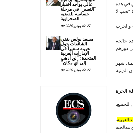
 في هذه
غالي يواجه اختبار
“التغيير” في مرحلة
 مذكرًا شعبه قائلا “يجب لا
حساسة للقضية
الصحراوية
 والحرب
27 de يونيو de 2026
مسعد بولس ينفي
د جائحة
الشائعات حول
على دورهم
تعيينه سفيراً في
الإمارات العربية
المتحدة: “لن أذهب
مة، شهر
إلى أي مكان”
ن الدينية
27 de يونيو de 2026
ة الحرة
 للجميع.
 الغربية
.
 معالجته