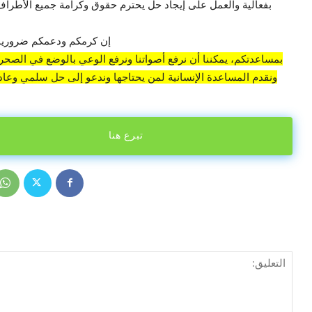
بفعالية والعمل على إيجاد حل يحترم حقوق وكرامة جميع الأطراف 
إن كرمكم ودعمكم ضروريان
بمساعدتكم، يمكننا أن نرفع أصواتنا ونرفع الوعي بالوضع في الصحراء
ونقدم المساعدة الإنسانية لمن يحتاجها وندعو إلى حل سلمي وعادل
تبرع هنا