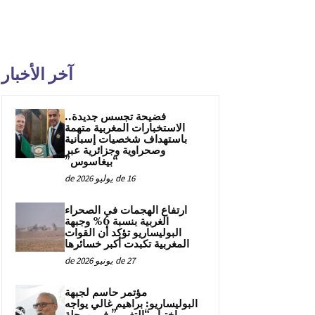
آخر الأخبار
فضيحة تجسس جديدة..
الاستخبارات المغربية متهمة
باستهداف شخصيات إسبانية
وصحراوية وجزائرية عبر
“بيغاسوس”
16 de يوليو de 2026
ارتفاع الهجمات في الصحراء
الغربية بنسبة 6% وجبهة
البوليساريو تؤكد أن القوات
المغربية تكبدت أكبر خسائرها
27 de يونيو de 2026
مؤتمر حاسم لجبهة
البوليساريو: براهيم غالي يواجه