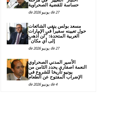
اختبار “التغيير” في مرحلة
حساسة للقضية الصحراوية
27 de يونيو de 2026
مسعد بولس ينفي الشائعات
حول تعيينه سفيراً في الإمارات
العربية المتحدة: “لن أذهب
إلى أي مكان”
27 de يونيو de 2026
الأسير المدني الصحراوي
النعمة اصفاري يحدد الثامن من
يونيو تاريخا للشروع في
الإضراب المفتوح عن الطعام
4 de يونيو de 2026