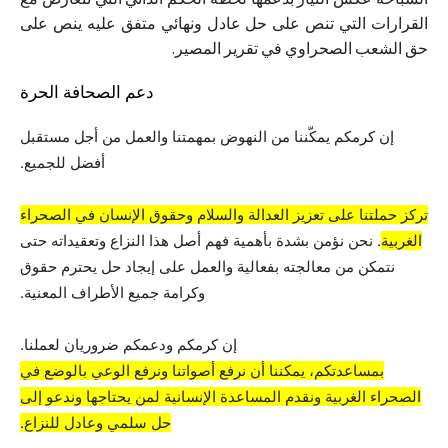
القرارات التي تنص على حل عادل ونهائي متفق عليه ينص على
حق الشعب الصحراوي في تقرير المصير.
دعم الصحافة الحرة
إن كرمكم يمكّننا من النهوض بمهمتنا والعمل من أجل مستقبل
أفضل للجميع.
تركز حملتنا على تعزيز العدالة والسلام وحقوق الإنسان في الصحراء
الغربية
. نحن نؤمن بشدة بأهمية فهم أصل هذا النزاع وتعقيداته حتى
نتمكن من معالجته بفعالية والعمل على إيجاد حل يحترم حقوق
وكرامة جميع الأطراف المعنية.
إن كرمكم ودعمكم ضروريان لعملنا.
بمساعدتكم، يمكننا أن نرفع أصواتنا ونرفع الوعي بالوضع في
الصحراء الغربية ونقدم المساعدة الإنسانية لمن يحتاجها وندعو إلى
حل سلمي وعادل للنزاع.