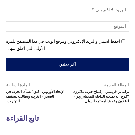
البري
الإل
المو
احفظ اسمي والبريد الإلكتروني وموقع الويب في هذا المتصفح للمرة
الأولى التي أعلق فيها.
المقالة القادمة
المادة السابقة
برلماني فرنسي | إفتتاح حزب ماكرون
الإتحاد الأوروبي “قلق” بشأن الحرب في
“فرع” له بمدينة الداخلة المحتلة إزدراء
الصحراء الغربية ويطالب بتخفيف
للقانون وخداع للمجتمع الدولي.
التوترات.
تابع القراءة