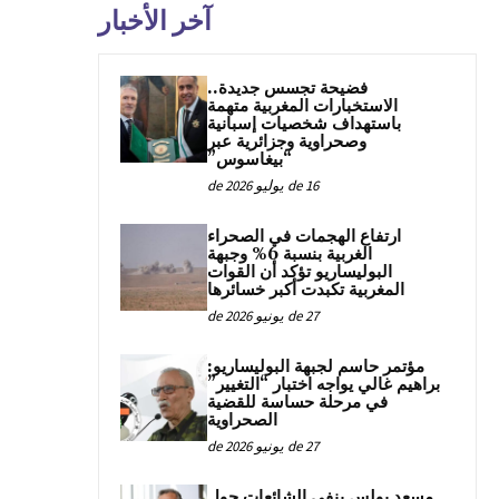
آخر الأخبار
فضيحة تجسس جديدة..
الاستخبارات المغربية متهمة
باستهداف شخصيات إسبانية
وصحراوية وجزائرية عبر
“بيغاسوس”
16 de يوليو de 2026
ارتفاع الهجمات في الصحراء
الغربية بنسبة 6% وجبهة
البوليساريو تؤكد أن القوات
المغربية تكبدت أكبر خسائرها
27 de يونيو de 2026
مؤتمر حاسم لجبهة البوليساريو:
براهيم غالي يواجه اختبار “التغيير”
في مرحلة حساسة للقضية
الصحراوية
27 de يونيو de 2026
مسعد بولس ينفي الشائعات حول