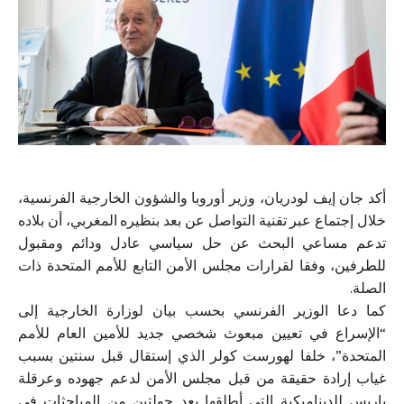
أكد جان إيف لودريان، وزير أوروبا والشؤون الخارجية الفرنسية،
خلال إجتماع عبر تقنية التواصل عن بعد بنظيره المغربي، أن بلاده
تدعم مساعي البحث عن حل سياسي عادل ودائم ومقبول
للطرفين، وفقا لقرارات مجلس الأمن التابع للأمم المتحدة ذات
الصلة.
كما دعا الوزير الفرنسي بحسب بيان لوزارة الخارجية إلى
“الإسراع في تعيين مبعوث شخصي جديد للأمين العام للأمم
المتحدة”، خلفا لهورست كولر الذي إستقال قبل سنتين بسبب
غياب إرادة حقيقة من قبل مجلس الأمن لدعم جهوده وعرقلة
باريس للديناميكية التي أطلقها بعد جولتين من المباحثات في