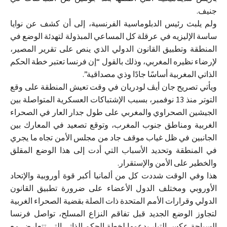
جنيف.
ولم يلبث رئيس الدبلوماسية الفرنسية، إلى أن كشف عن نوايا
ساسة الإليزيه في عرقلة كل المساعي المبذولة لتهدئة الوضع في
المنطقة وتطبيق القانون الدولي الذي ينص على تقرير المصير،
لإرضاء نظيره المغربي، وذلك بالقول “إن فرنسا تعتبر خطة الحكم
الذاتي المغربية أساسًا جادًا وذي مصداقية”.
ويأتي تصريح جان أيڤ لودريان في وقت تعيش المنطقة على وقع
التوتر منذ 13 نوفمبر، بسبب الإشتباكات العسكرية المتواصلة بين
الجيشين الصحراوي والمغربي على طول جدار العار في الصحراء
الغربية ومناطق جنوب المغرب، وتوقع تصعيد في المعارك بين
الجانبين في ظل غياب موقف جاد من مجلس الأمن تجاه ما يجري
في المنطقة وتحديد الأسباب التي أدت إلى هذا الوضع المقلق
والخطير على الأمن والإستقرار.
هذا وفي الوقت شددت كل من ألمانيا أكبر قوة أوروبية والإتحاد
الأوروبي ومختلف الدول الأعضاء على ضرورة تطبيق القانون
الدولي وقرارات الأمم المتحدة ذات الصلة بقضية الصحراء الغربية
لتجاوز الوضع الجديد قبل تفاقم النزاع المسلح، تواصل فرنسا
السباحة عكس التيار بدعمها لخطة الحكم الذاتي التي تتعارض مع