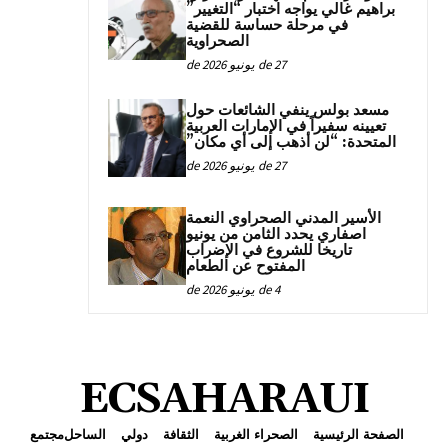
براهيم غالي يواجه اختبار “التغيير”
في مرحلة حساسة للقضية
الصحراوية
27 de يونيو de 2026
مسعد بولس ينفي الشائعات حول
تعيينه سفيراً في الإمارات العربية
المتحدة: “لن أذهب إلى أي مكان”
27 de يونيو de 2026
الأسير المدني الصحراوي النعمة
اصفاري يحدد الثامن من يونيو
تاريخا للشروع في الإضراب
المفتوح عن الطعام
4 de يونيو de 2026
ECSAHARAUI
الصفحة الرئيسية
الصحراء الغربية
الثقافة
دولي
الساحل
مجتمع