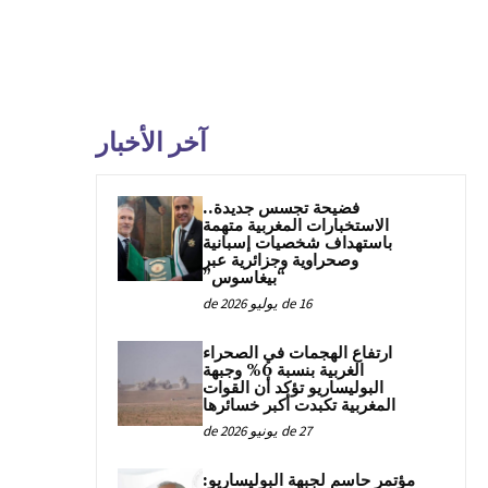
آخر الأخبار
فضيحة تجسس جديدة..
الاستخبارات المغربية متهمة
باستهداف شخصيات إسبانية
وصحراوية وجزائرية عبر
“بيغاسوس”
16 de يوليو de 2026
ارتفاع الهجمات في الصحراء
الغربية بنسبة 6% وجبهة
البوليساريو تؤكد أن القوات
المغربية تكبدت أكبر خسائرها
27 de يونيو de 2026
مؤتمر حاسم لجبهة البوليساريو: