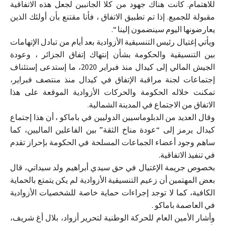
للاهتمام. كانت هناك جهود من كلا الجانبين لجعل هذه الاتفاقية
مقبولة للجميع. إذا تم تطبيق الاتفاق ، فأنا مقتنع بأن أولئك الذين
يعارضونها اليوم سينضمون إلينا “.
ويأتي إغتيال رئيس التنسيقية الأزوادية بعد أيام من تبادل الإتهامات
بين التنسيقية والحكومة بشأن إنتهاك إتفاق الجزائر ، وعودة
الجيش المالي إلى كيدال منذ فبراير 2020، ما إستدعى إستئناف
إجتماعات لجنة مراقبة الإتفاق في كيدال منذ منتصف فبراير،
تمكنت خلاله الحكومة والحركات الأزوادية الموقعة على هذا
الاتفاق من الاجتماع في المدينة الشمالية.
وقال العديد من الدبلوماسيين الدوليين في باماكو ، أن هذا إجتماع
كيدال يرمز إلى “عودة مناخ الثقة” بين الفاعلين الماليين، كما
ساهم وجود أعضاء الجماعات المسلحة في الحكومة بإحراز تقدم
في تنفيذ الاتفاقية.
بخصوص جريمة الإغتيال في حق سيدي أبراهيم ولد سيداتي، قال
بعض المهتمين أن زعيم التنسيقية الأزوادية لم يكن يتمتع بالحماية
الكافية، كما لا توجد إجراءات حماية خاصة للشخصيات الأزوادية
في العاصمة باماكو .
وأشار الأمين العام للحركة الوطنية لتحرير أزواد، بلال أغ شريف،