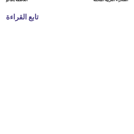
الصحراء الغربية المحتلة
العاصمة باماكو
تابع القراءة