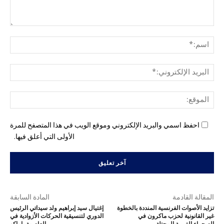
التع
اسم
البري
الإل
المو
احفظ اسمي والبريد الإلكتروني وموقع الويب في هذا المتصفح للمرة
الأولى التي أعلق فيها.
المقالة القادمة
المادة السابقة
تزايد الأصوات الفرنسية المنددة بالخطوة
إغتيال سيد إبراهيم ولد سيداتي الرئيس
غير القانونية لحزب ماكرون في
الدوري لتنسيقية الحركات الأزوادية في