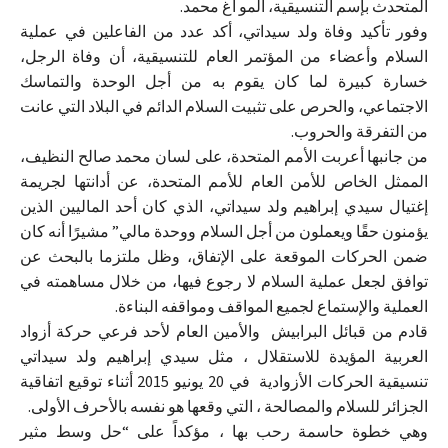
المتحدث بإسم التنسيقية، ألمو أغ محمد.
وفور تأكيد وفاة ولد سيداتي، أكد عدد من الفاعلين في عملية
السلام وأعضاء من المؤتمر العام للتنسيقية، أن وفاة الرجل،
خسارة كبيرة لما كان يقوم به من أجل الوحدة والتماسك
الاجتماعي، والحرص على تثبيت السلام الدائم في البلاد التي عانت
من التفرقة والحروب.
من جانبها أعربت الأمم المتحدة، على لسان محمد صالح النظيف،
الممثل الخاص للأمن العام للأمم المتحدة، عن أدانتها لجريمة
إغتيال سيدي إبراهيم ولد سيداتي، الذي كان أحد الماليين الذين
يؤمنون حقًا ويعملون من أجل السلام ووحدة مالي” مشيرًا أنه كان
ضمن الحركات الموقعة على الإتفاق، وظل ملتزما بالبحث عن
توافق لجعل عملية السلام لا رجوع فيها، من خلال مساهمته في
العملية والإستماع لجميع المواقف ومواقفه البناءة.
قادم من قبائل البرابيش والأمين العام لأحد فرعي حركة أزواد
العربية المؤيدة للاستقلال ، مثل سيدي إبراهيم ولد سيداتي
تنسيقية الحركات الأزوادية في 20 يونيو 2015 أثناء توقيع اتفاقية
الجزائر للسلام والمصالحة ، التي وقعها هو نفسه بالأحرف الأولى.
وهي خطوة حاسمة رحب بها ، مؤكداً على “حل وسط مثير