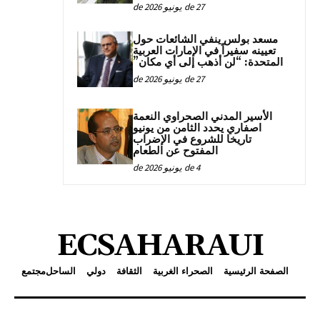
27 de يونيو de 2026
مسعد بولس ينفي الشائعات حول
تعيينه سفيراً في الإمارات العربية
المتحدة: “لن أذهب إلى أي مكان”
27 de يونيو de 2026
الأسير المدني الصحراوي النعمة
اصفاري يحدد الثامن من يونيو
تاريخا للشروع في الإضراب
المفتوح عن الطعام
4 de يونيو de 2026
ECSAHARAUI
الصفحة الرئيسية
الصحراء الغربية
الثقافة
دولي
الساحل
مجتمع