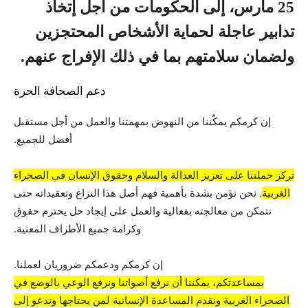
25 مارس، إلى الحكومات من أجل إتخاذ
تدابير عاجلة لحماية الأشخاص المحتجزين
ولضمان سلامتهم بما في ذلك الإفراج عنهم.
دعم الصحافة الحرة
إن كرمكم يمكّننا من النهوض بمهمتنا والعمل من أجل مستقبل
أفضل للجميع.
تركز حملتنا على تعزيز العدالة والسلام وحقوق الإنسان في الصحراء
الغربية
. نحن نؤمن بشدة بأهمية فهم أصل هذا النزاع وتعقيداته حتى
نتمكن من معالجته بفعالية والعمل على إيجاد حل يحترم حقوق
وكرامة جميع الأطراف المعنية.
إن كرمكم ودعمكم ضروريان لعملنا.
بمساعدتكم، يمكننا أن نرفع أصواتنا ونرفع الوعي بالوضع في
الصحراء الغربية ونقدم المساعدة الإنسانية لمن يحتاجها وندعو إلى