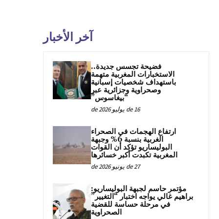
آخر الأخبار
فضيحة تجسس جديدة..
الاستخبارات المغربية متهمة
باستهداف شخصيات إسبانية
وصحراوية وجزائرية عبر
“بيغاسوس”
16 de يوليو de 2026
ارتفاع الهجمات في الصحراء
الغربية بنسبة 6% وجبهة
البوليساريو تؤكد أن القوات
المغربية تكبدت أكبر خسائرها
27 de يونيو de 2026
مؤتمر حاسم لجبهة البوليساريو:
براهيم غالي يواجه اختبار “التغيير”
في مرحلة حساسة للقضية
الصحراوية