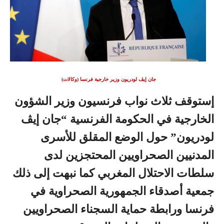
جان إيڤ لودريون وزير خارجية فرنسا (وكالات)
إستوقف ثلاث نواب فرنسيون وزير الشؤون
الخارجية في الحكومة الفرنسية “جان إيڤ
لودريون” حول الوضع المقلق للأسرى
المدنيين الصحراويين المحتجزين لدى
سلطات الاحتلال المغربي كما نبهت إلى ذلك
جمعية أصدقاء الجمهورية الصحراوية في
فرنسا ورابطة حماية السجناء الصحراويين