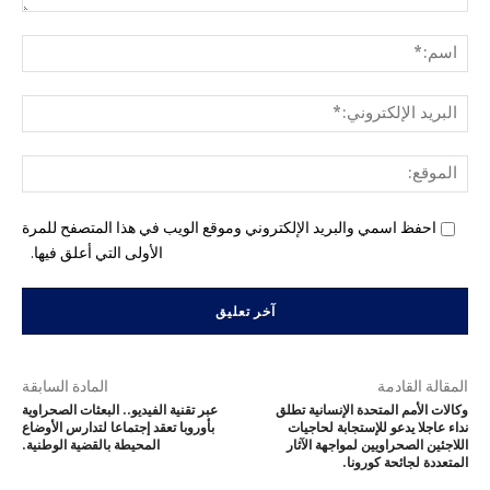
التع
اسم
البري
الإل
المو
احفظ اسمي والبريد الإلكتروني وموقع الويب في هذا المتصفح للمرة
الأولى التي أعلق فيها.
المقالة القادمة
المادة السابقة
وكالات الأمم المتحدة الإنسانية تطلق
عبر تقنية الفيديو.. البعثات الصحراوية
نداء عاجلا يدعو للإستجابة لحاجيات
بأوروبا تعقد إجتماعا لتدارس الأوضاع
اللاجئين الصحراويين لمواجهة الآثار
المحيطة بالقضية الوطنية.
المتعددة لجائحة كورونا.