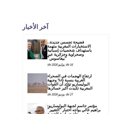
آخر الأخبار
فضيحة تجسس جديدة..
الاستخبارات المغربية متهمة
باستهداف شخصيات إسبانية
وصحراوية وجزائرية عبر
“بيغاسوس”
16 de يوليو de 2026
ارتفاع الهجمات في الصحراء
الغربية بنسبة 6% وجبهة
البوليساريو تؤكد أن القوات
المغربية تكبدت أكبر خسائرها
27 de يونيو de 2026
مؤتمر حاسم لجبهة البوليساريو:
براهيم غالي يواجه اختبار “التغيير”