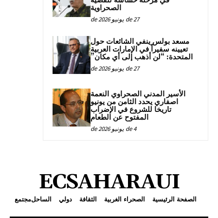
في مرحلة حساسة للقضية
الصحراوية
27 de يونيو de 2026
مسعد بولس ينفي الشائعات حول
تعيينه سفيراً في الإمارات العربية
المتحدة: “لن أذهب إلى أي مكان”
27 de يونيو de 2026
الأسير المدني الصحراوي النعمة
اصفاري يحدد الثامن من يونيو
تاريخا للشروع في الإضراب
المفتوح عن الطعام
4 de يونيو de 2026
ECSAHARAUI
الصفحة الرئيسية
الصحراء الغربية
الثقافة
دولي
الساحل
مجتمع