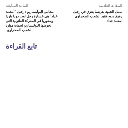
المقالة القادمة
المادة السابقة
ممثل الجبهة بفرنسا يعزي في رحيل
محامي البوليساريو : رحيل ”أمحمد
رفيق دربه فقيد الشعب الصحراوي
خداد” هي خسارة رجل لعب دورا بارزا
أمحمد خداد
ومحوريا في المعركة القانونية التي
تخوضها البوليساريو لحماية موارد
الشعب الصحراوي.
تابع القراءة