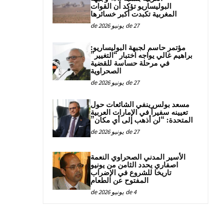
البوليساريو تؤكد أن القوات
المغربية تكبدت أكبر خسائرها
27 de يونيو de 2026
مؤتمر حاسم لجبهة البوليساريو:
براهيم غالي يواجه اختبار “التغيير”
في مرحلة حساسة للقضية
الصحراوية
27 de يونيو de 2026
مسعد بولس ينفي الشائعات حول
تعيينه سفيراً في الإمارات العربية
المتحدة: “لن أذهب إلى أي مكان”
27 de يونيو de 2026
الأسير المدني الصحراوي النعمة
اصفاري يحدد الثامن من يونيو
تاريخا للشروع في الإضراب
المفتوح عن الطعام
4 de يونيو de 2026