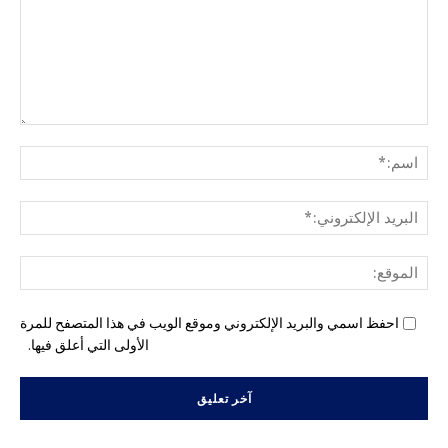
التع
اسم
البري
الإل
المو
احفظ اسمي والبريد الإلكتروني وموقع الويب في هذا المتصفح للمرة
الأولى التي أعلق فيها.