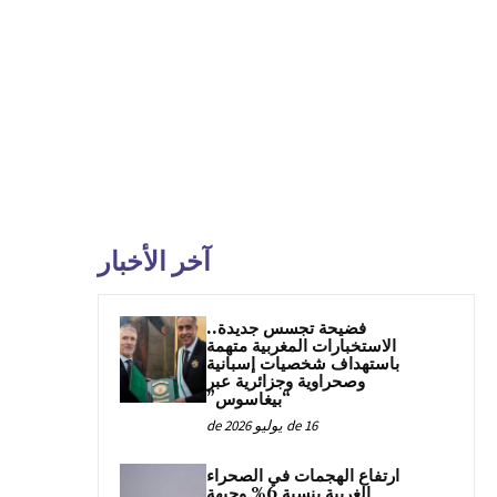
آخر الأخبار
فضيحة تجسس جديدة..
الاستخبارات المغربية متهمة
باستهداف شخصيات إسبانية
وصحراوية وجزائرية عبر
“بيغاسوس”
16 de يوليو de 2026
ارتفاع الهجمات في الصحراء
الغربية بنسبة 6% وجبهة