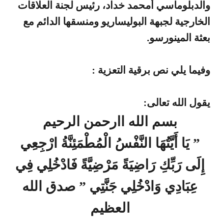
والدبلوماسي أمحمد خداد، رئيس لجنة العلاقات
الخارجية لجبهة البوليساريو ومنسقها الدائم مع
بعثة المينورسو.
وفيما يلي نص برقية التعزية :
يقول الله تعالى:
بسم الله اارحمن الرحيم
” يَا أَيَّتُهَا النَّفْسُ الْمُطْمَئِنَّةُ ارْجِعِي
إِلَى رَبِّكِ رَاضِيَةً مَرْضِيَّةً فَادْخُلِي فِي
عِبَادِي وَادْخُلِي جَنَّتِي ” صدق الله
العظيم