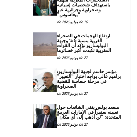
الاستخبارات المغربية متهمة
باستهداف شخصيات إسبانية
وصحراوية وجزائرية عبر
“بيغاسوس”
16 de يوليو de 2026
ارتفاع الهجمات في الصحراء
الغربية بنسبة 6% وجبهة
البوليساريو تؤكد أن القوات
المغربية تكبدت أكبر خسائرها
27 de يونيو de 2026
مؤتمر حاسم لجبهة البوليساريو:
براهيم غالي يواجه اختبار “التغيير”
في مرحلة حساسة للقضية
الصحراوية
27 de يونيو de 2026
مسعد بولس ينفي الشائعات حول
تعيينه سفيراً في الإمارات العربية
المتحدة: “لن أذهب إلى أي مكان”
27 de يونيو de 2026