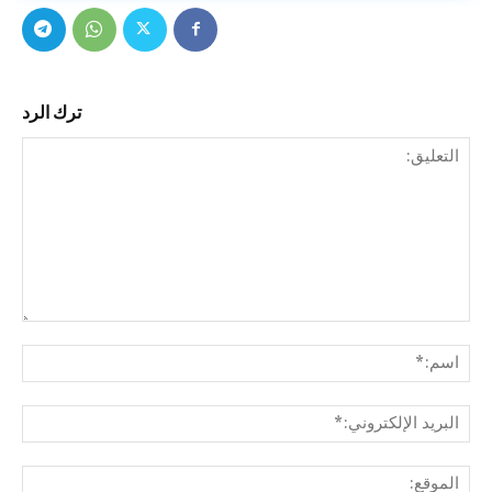
ترك الرد
التع
اسم
البري
الإل
المو