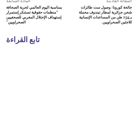
المقالة القادمة
المادة السابقة
جائحة كورونا: وصول ست طائرات
بمناسبة اليوم العالمي لحرية الصحافة
شحن جزائرية لمطار تيندوف محملة
“منظمات حقوقية تستنكر إستمرار
بـ154 طن من المساعدات الإنسانية
إستهداف الإحتلال المغربي للصحفيين
للاجئين الصحراويين.
الصحراويين”
تابع القراءة