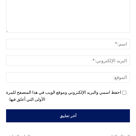
التع
اسم
البري
الإل
المو
احفظ اسمي والبريد الإلكتروني وموقع الويب في هذا المتصفح للمرة
الأولى التي أعلق فيها.