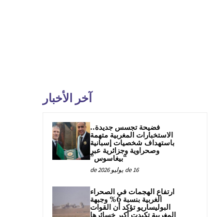
آخر الأخبار
فضيحة تجسس جديدة..
الاستخبارات المغربية متهمة
باستهداف شخصيات إسبانية
وصحراوية وجزائرية عبر
“بيغاسوس”
16 de يوليو de 2026
ارتفاع الهجمات في الصحراء
الغربية بنسبة 6% وجبهة
البوليساريو تؤكد أن القوات
المغربية تكبدت أكبر خسائرها