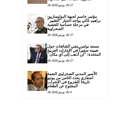
27 de يونيو de 2026
مؤتمر حاسم لجبهة البوليساريو:
براهيم غالي يواجه اختبار “التغيير”
في مرحلة حساسة للقضية
الصحراوية
27 de يونيو de 2026
مسعد بولس ينفي الشائعات حول
تعيينه سفيراً في الإمارات العربية
المتحدة: “لن أذهب إلى أي مكان”
27 de يونيو de 2026
الأسير المدني الصحراوي النعمة
اصفاري يحدد الثامن من يونيو
تاريخا للشروع في الإضراب
المفتوح عن الطعام
4 de يونيو de 2026