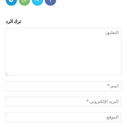
ترك الرد
التع
اسم
البري
الإل
المو