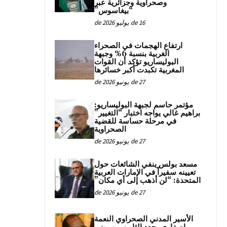
وصحراوية وجزائرية عبر
“بيغاسوس”
16 de يوليو de 2026
ارتفاع الهجمات في الصحراء
الغربية بنسبة 6% وجبهة
البوليساريو تؤكد أن القوات
المغربية تكبدت أكبر خسائرها
27 de يونيو de 2026
مؤتمر حاسم لجبهة البوليساريو:
براهيم غالي يواجه اختبار “التغيير”
في مرحلة حساسة للقضية
الصحراوية
27 de يونيو de 2026
مسعد بولس ينفي الشائعات حول
تعيينه سفيراً في الإمارات العربية
المتحدة: “لن أذهب إلى أي مكان”
27 de يونيو de 2026
الأسير المدني الصحراوي النعمة