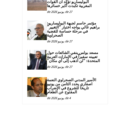
البوليساريو تؤكد أن القوات
المغربية تكبدت أكبر خسائرها
27 de يونيو de 2026
مؤتمر حاسم لجبهة البوليساريو:
براهيم غالي يواجه اختبار “التغيير”
في مرحلة حساسة للقضية
الصحراوية
27 de يونيو de 2026
مسعد بولس ينفي الشائعات حول
تعيينه سفيراً في الإمارات العربية
المتحدة: “لن أذهب إلى أي مكان”
27 de يونيو de 2026
الأسير المدني الصحراوي النعمة
اصفاري يحدد الثامن من يونيو
تاريخا للشروع في الإضراب
المفتوح عن الطعام
4 de يونيو de 2026