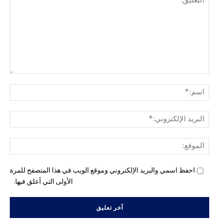
التع
اسم
البري
الإل
المو
احفظ اسمي والبريد الإلكتروني وموقع الويب في هذا المتصفح للمرة
الأولى التي أعلق فيها.