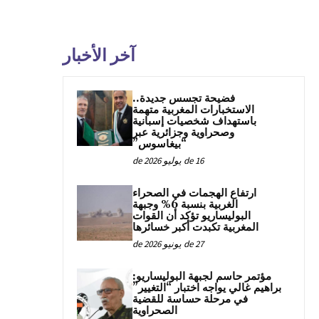
آخر الأخبار
فضيحة تجسس جديدة..
الاستخبارات المغربية متهمة
باستهداف شخصيات إسبانية
وصحراوية وجزائرية عبر
“بيغاسوس”
16 de يوليو de 2026
ارتفاع الهجمات في الصحراء
الغربية بنسبة 6% وجبهة
البوليساريو تؤكد أن القوات
المغربية تكبدت أكبر خسائرها
27 de يونيو de 2026
مؤتمر حاسم لجبهة البوليساريو:
براهيم غالي يواجه اختبار “التغيير”
في مرحلة حساسة للقضية
الصحراوية