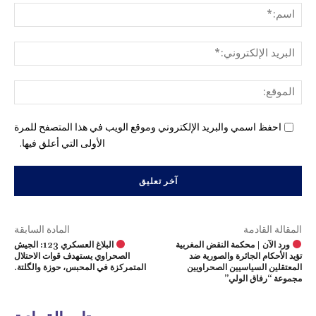
اسم
البري
الإل
المو
احفظ اسمي والبريد الإلكتروني وموقع الويب في هذا المتصفح للمرة
الأولى التي أعلق فيها.
المقالة القادمة
المادة السابقة
ورد الآن | محكمة النقض المغربية
البلاغ العسكري 123: الجيش
تؤيد الأحكام الجائرة والصورية ضد
الصحراوي يستهدف قوات الاحتلال
المعتقلين السياسيين الصحراويين
المتمركزة في المحبس، حوزة والگلتة.
مجموعة “رفاق الولي”