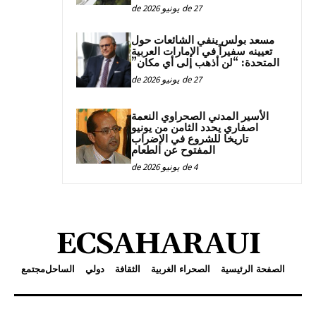
27 de يونيو de 2026
مسعد بولس ينفي الشائعات حول
تعيينه سفيراً في الإمارات العربية
المتحدة: “لن أذهب إلى أي مكان”
27 de يونيو de 2026
الأسير المدني الصحراوي النعمة
اصفاري يحدد الثامن من يونيو
تاريخا للشروع في الإضراب
المفتوح عن الطعام
4 de يونيو de 2026
ECSAHARAUI
الصفحة الرئيسية
الصحراء الغربية
الثقافة
دولي
الساحل
مجتمع