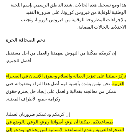
هذا ومع تسجيل هذه الحالات، شدد الناطق الرسمي بإسم اللجنة
الوطنية للوقاية من فيروس كورونا، على ضرورة التقيد
بالإجراءات المطروحة للوقاية من فيروس كورونا، وتجنب
الاختلاط بالحالات المصابة.
دعم الصحافة الحرة
إن كرمكم يمكّننا من النهوض بمهمتنا والعمل من أجل مستقبل
أفضل للجميع.
تركز حملتنا على تعزيز العدالة والسلام وحقوق الإنسان في الصحراء
الغربية
. نحن نؤمن بشدة بأهمية فهم أصل هذا النزاع وتعقيداته حتى
نتمكن من معالجته بفعالية والعمل على إيجاد حل يحترم حقوق
وكرامة جميع الأطراف المعنية.
إن كرمكم ودعمكم ضروريان لعملنا.
بمساعدتكم، يمكننا أن نرفع أصواتنا ونرفع الوعي بالوضع في
الصحراء الغربية ونقدم المساعدة الإنسانية لمن يحتاجها وندعو إلى