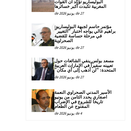
البوليساريو تؤكد أن القوات
المغربية تكبدت أكبر خسائرها
27 de يونيو de 2026
مؤتمر حاسم لجبهة البوليساريو:
براهيم غالي يواجه اختبار “التغيير”
في مرحلة حساسة للقضية
الصحراوية
27 de يونيو de 2026
مسعد بولس ينفي الشائعات حول
تعيينه سفيراً في الإمارات العربية
المتحدة: “لن أذهب إلى أي مكان”
27 de يونيو de 2026
الأسير المدني الصحراوي النعمة
اصفاري يحدد الثامن من يونيو
تاريخا للشروع في الإضراب
المفتوح عن الطعام
4 de يونيو de 2026