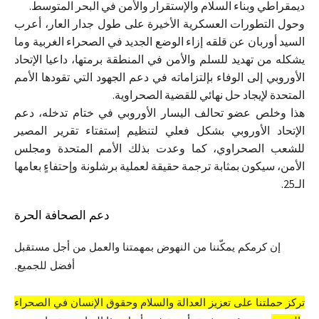
ديمقراطي وبناء السلام والإستقرار والأمن في البحر المتوسط.
وحول التطورات العسكرية الأخيرة على طول جدار العار، أعرب
السيد أوربان عن قلقه إزاء الوضع الجديد في الصحراء الغربية وما
يشكله من تهديد للسلم والأمن في المنطقة برمتها، داعيا الإتحاد
الأوروبي إلى الوفاء بإلتزاماته في دعم الجهود التي تقودها الأمم
المتحدة لإيجاد حل نهائي للقضية الصحراوية.
هذا وخلص عضو تحالف اليسار الأوروبي في ختام تدخله، دعم
الإتحاد الأوروبي بشكل فعلي لتنظيم إستفتاء تقرير المصير
للشعب الصحراوي، كما وعدت بذلك الأمم المتحدة ومجلس
الأمن، سيكون بمثابة ترجمة حقيقة لعملية برشلونة وإحتفاءٍ بعامها
الـ25.
دعم الصحافة الحرة
إن كرمكم يمكّننا من النهوض بمهمتنا والعمل من أجل مستقبل
أفضل للجميع.
تركز حملتنا على تعزيز العدالة والسلام وحقوق الإنسان في الصحراء