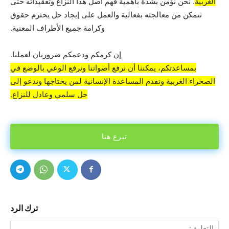
الغربية
. نحن نؤمن بشدة بأهمية فهم أصل هذا النزاع وتعقيداته حتى
نتمكن من معالجته بفعالية والعمل على إيجاد حل يحترم حقوق
وكرامة جميع الأطراف المعنية.
إن كرمكم ودعمكم ضروريان لعملنا.
بمساعدتكم، يمكننا أن نرفع أصواتنا ونرفع الوعي بالوضع في
الصحراء الغربية ونقدم المساعدة الإنسانية لمن يحتاجها وندعو إلى
حل سلمي وعادل للنزاع.
تبرع هنا
ترك الرد